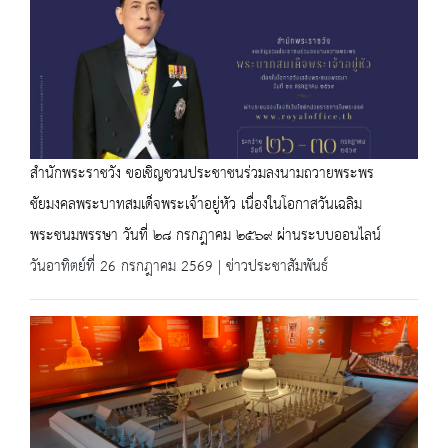
สำนักพระราชวัง ขอเชิญชวนประชาชนร่วมลงนามถวายพระพร
ชัยมงคลพระบาทสมเด็จพระเจ้าอยู่หัว เนื่องในโอกาสวันเฉลิม
พระชนมพรรษา วันที่ ๒๘ กรกฎาคม ๒๕๖๙ ผ่านระบบออนไลน์
วันอาทิตย์ที่ 26 กรกฎาคม 2569 | ข่าวประชาสัมพันธ์