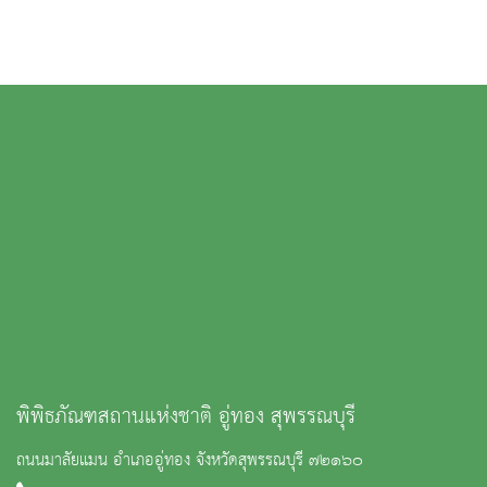
พิพิธภัณฑสถานแห่งชาติ อู่ทอง สุพรรณบุรี
ถนนมาลัยแมน อำเภออู่ทอง จังหวัดสุพรรณบุรี ๗๒๑๖๐