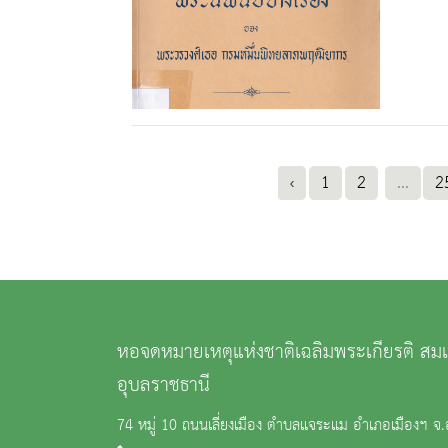
‹
1
2
...
2
หอจดหมายเหตุแห่งชาติเฉลิมพระเกียรติ ส
อุบลราชธานี
74 หมู่ 10 ถนนเลี่ยงเมือง ตำบลแจระแม อำเภอเมืองฯ จ