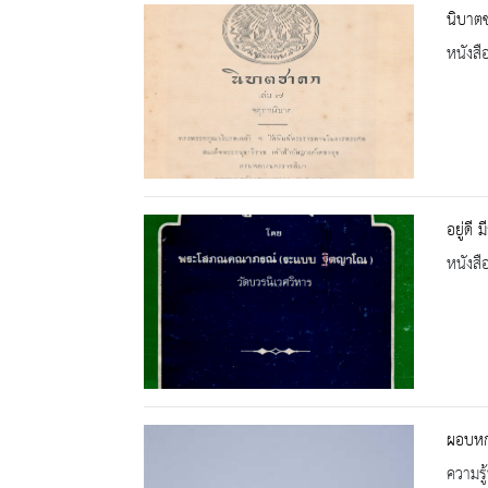
นิบาตช
หนังสื
อยู่ดี ม
หนังสื
ผอบหกเ
ความรู้