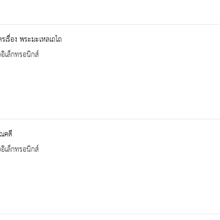
รเรื่อง พระมะเหลเถไถ
ออิเล็กทรอนิกส์
ณคดี
ออิเล็กทรอนิกส์