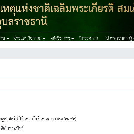
ตุแห่งชาติเฉลิมพระเกียรติ สมเ
ุบลราชธานี
งาน
ข่าวและกิจกรรม
คลังวิชาการ
นิทรรศการ
ประชาชนควรรู้
ฐศาสตร์ (ปีที่ ๔ ฉบับที่ ๔ พฤษภาคม ๒๕๐๒)
ออิเล็กทรอนิกส์