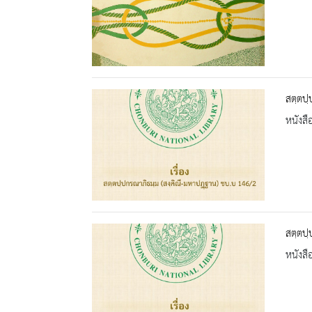
สตฺตปฺ
หนังสื
สตฺตปฺ
หนังสื