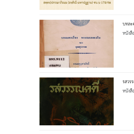
บทละค
หนังสื
รสวรร
หนังสื