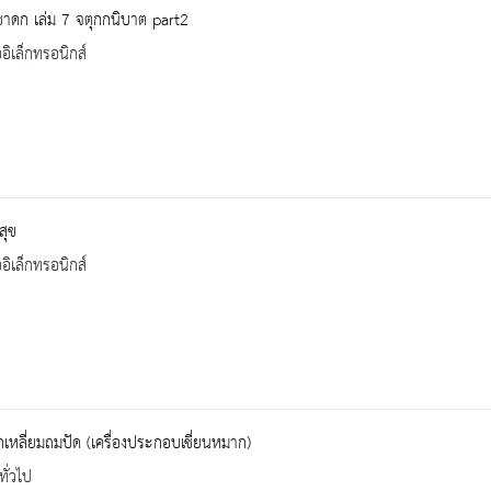
าดก เล่ม 7 จตุกกนิบาต part2
ออิเล็กทรอนิกส์
ีสุข
ออิเล็กทรอนิกส์
หลี่ยมถมปัด (เครื่องประกอบเชี่ยนหมาก)
ทั่วไป