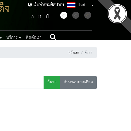
ด็จ
Thai
เว็บท่ากรมศิลปากร
เว็บท่ากรมศิลปากร
ก
ก
C
C
C
ก
บริการ
ติดต่อเรา
หน้าแรก
ค้นหา
ค้นหา
ค้นหาแบบละเอียด