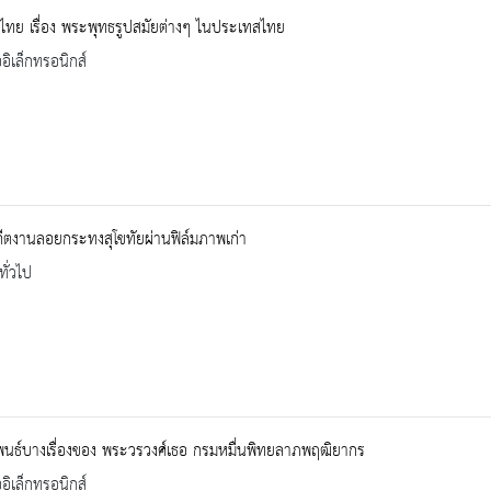
มไทย เรื่อง พระพุทธรูปสมัยต่างๆ ไนประเทสไทย
ออิเล็กทรอนิกส์
ีตงานลอยกระทงสุโขทัยผ่านฟิล์มภาพเก่า
ทั่วไป
นธ์บางเรื่องของ พระวรวงศ์เธอ กรมหมื่นพิทยลาภพฤฒิยากร
ออิเล็กทรอนิกส์