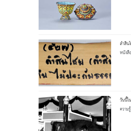
ลำสินไ
หนังสื
วันนี้
ความรู้