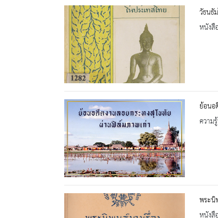
วัธนธั
หนังสื
ย้อนอด
ความรู้
พระนิพ
หนังสื