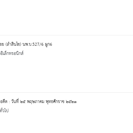
ชย (ลำสินไช) นพ.บ.527/6 ผูก6
ออิเล็กทรอนิกส์
ในอดีต : วันที่ ๒๕ พฤษภาคม พุทธศักราช ๒๕๒๑
ทั่วไป