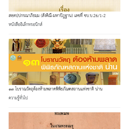
สตฺตปฺปกรณาภิธมฺม (สังคิณี-มหาปัฎฐาน) เลขที่ ชบ.บ.26/1-2
หนังสืออิเล็กทรอนิกส์
๑๓ โบราณวัตถุต้องห้ามพลาดพิพิธภัณฑสถานแห่งชาติ น่าน
ความรู้ทั่วไป