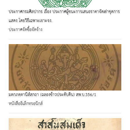
ประกาศกรมศิลปากร เรื่อง ประกาศผู้ชนะการเสนอราคาจัดเช่าชุดการ
แสดง โดยวิธีเฉพาะเจาะจง.
ประกาศจัดซื้อจัดจ้าง
มตกภตฺตานิสํสกถา (ฉลองข้าวประดับดิน) สพ.บ.356/1
หนังสืออิเล็กทรอนิกส์