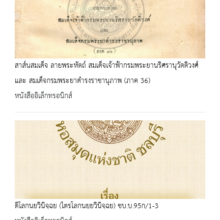
สาส์นสมเด็จ ลายพระหัตถ์ สมเด็จเจ้าฟ้ากรมพระยานริศรานุวัตติวงศ์
และ สมเด็จกรมพระยาดำรงราชานุภาพ (ภาค 36)
หนังสืออิเล็กทรอนิกส์
ติโลกนยวินิจฺฉย (ไตรโลกนยฺยวินิจฺฉย) ชบ.บ.95ก/1-3