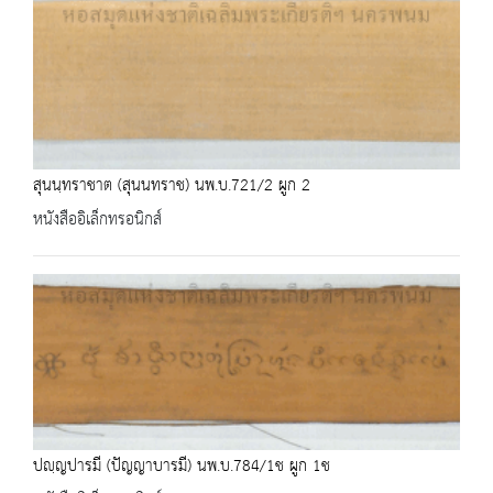
สุนนฺทราชาต (สุนนทราช) นพ.บ.721/2 ผูก 2
หนังสืออิเล็กทรอนิกส์
ปญฺญปารมี (ปัญญาบารมี) นพ.บ.784/1ช ผูก 1ช