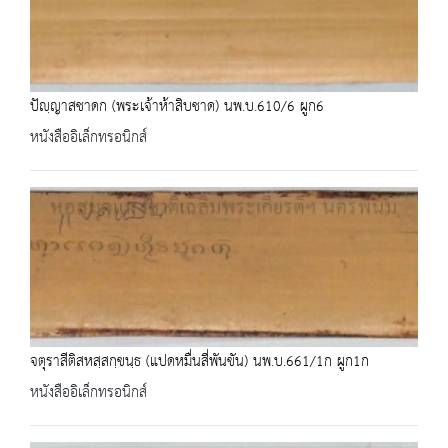
ปัญฺญาสชาดก (พระเจ้าห้าสิบชาด) นพ.บ.610/6 ผูก6
หนังสืออิเล็กทรอนิกส์
จตุราสีติสหสฺสกฺขนฺธ (แปดหมื่นสี่พันขัน) นพ.บ.661/1ก ผูก1ก
หนังสืออิเล็กทรอนิกส์