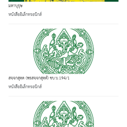
มหาบุรุษ
หนังสืออิเล็กทรอนิกส์
สจฺจกสุตฺต (พฺรสจฺจกสุตฺตํ) ชบ.บ.194/1
หนังสืออิเล็กทรอนิกส์