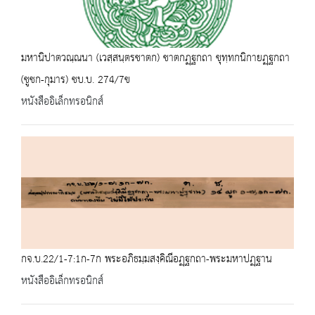
มหานิปาตวณฺณนา (เวสฺสนฺตรชาตก) ชาตกฏฺฐกถา ขุทฺทกนิกายฏฺฐกถา
(ชูชก-กุมาร) ชบ.บ. 274/7ข
หนังสืออิเล็กทรอนิกส์
กจ.บ.22/1-7:1ก-7ก พระอภิธมฺมสงฺคิณีอฏฺฐกถา-พระมหาปฏฺฐาน
หนังสืออิเล็กทรอนิกส์