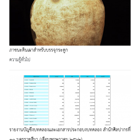
ภาชนะดินเผาสำหรับบรรจุกระดูก
ความรู้ทั่วไป
รายงานบัญชีงบทดลองและเอกสารประกอบงบทดลอง สำนักศิลปากรที่
๑๐ นครราชสีมา (เดือนพฤษภาคม ๒๕๖๒)