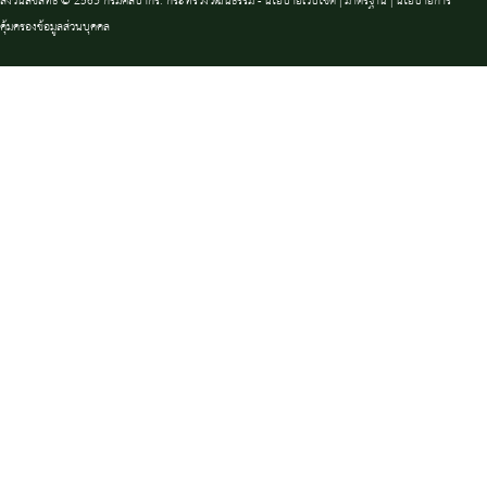
สงวนลิขสิทธิ์ © 2563 กรมศิลปากร. กระทรวงวัฒนธรรม -
นโยบายเว็บไซต์
|
มาตรฐาน
|
นโยบายการ
คุ้มครองข้อมูลส่วนบุคคล