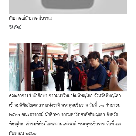
สัมภาษณ์นักภาษาโบราณ
วีดิทัศน์
คณะอาจารย์-นักศึกษา จากมหาวิทยาลัยพิษณุโลก จังหวัดพิษณุโลก
เข้าชมพิพิธภัณฑสถานแห่งชาติ พระพุทธชินราช วันที่ ๑๗ กันยายน
๒๕๖๐ คณะอาจารย์-นักศึกษา จากมหาวิทยาลัยพิษณุโลก จังหวัด
พิษณุโลก เข้าชมพิพิธภัณฑสถานแห่งชาติ พระพุทธชินราช วันที่ ๑๗
กันยายน ๒๕๖๐