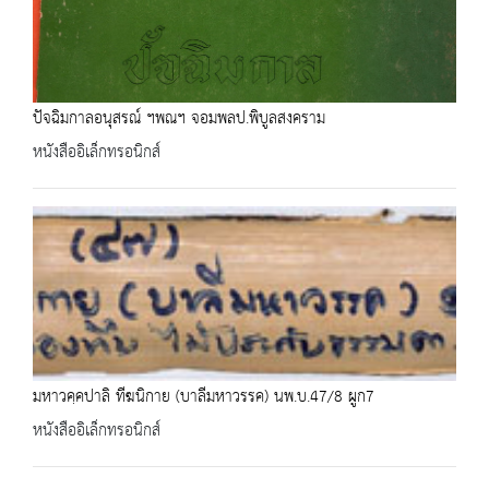
ปัจฉิมกาลอนุสรณ์ ฯพณฯ จอมพลป.พิบูลสงคราม
หนังสืออิเล็กทรอนิกส์
มหาวคฺคปาลิ ทีฆนิกาย (บาลีมหาวรรค) นพ.บ.47/8 ผูก7
หนังสืออิเล็กทรอนิกส์