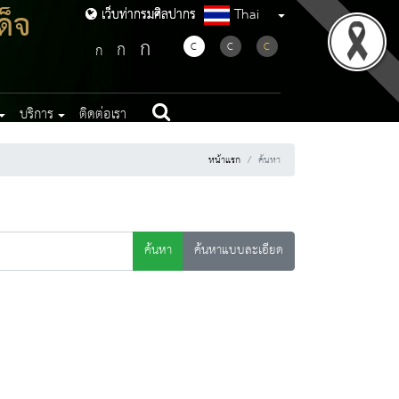
ด็จ
Thai
เว็บท่ากรมศิลปากร
เว็บท่ากรมศิลปากร
ก
ก
C
C
C
ก
บริการ
ติดต่อเรา
หน้าแรก
ค้นหา
ค้นหา
ค้นหาแบบละเอียด