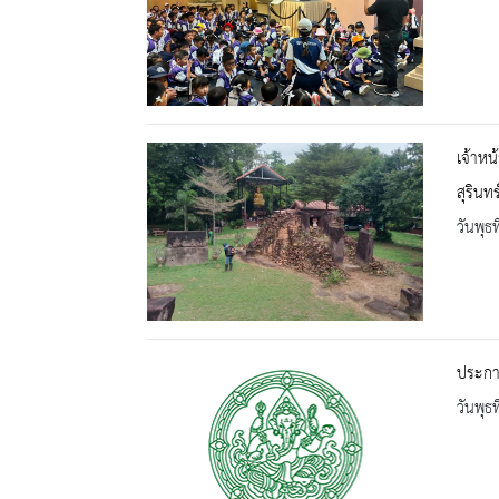
เจ้าหน
สุรินท
วันพุธ
ประกา
วันพุธ