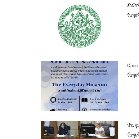
สำนักพ
วันพุธ
Open 
วันพุธ
ประชุ
วันพุธ