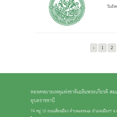
วันอัง
‹
1
2
หอจดหมายเหตุแห่งชาติเฉลิมพระเกียรติ ส
อุบลราชธานี
74 หมู่ 10 ถนนเลี่ยงเมือง ตำบลแจระแม อำเภอเมืองฯ จ