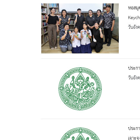
หอสมุด
Keych
วันอัง
ประกาศ
วันอัง
ประกา
เจาะจ