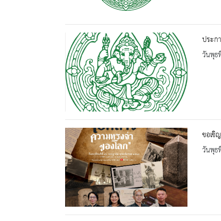
ประกาศ
วันพุธ
ขอเชิ
วันพุธ