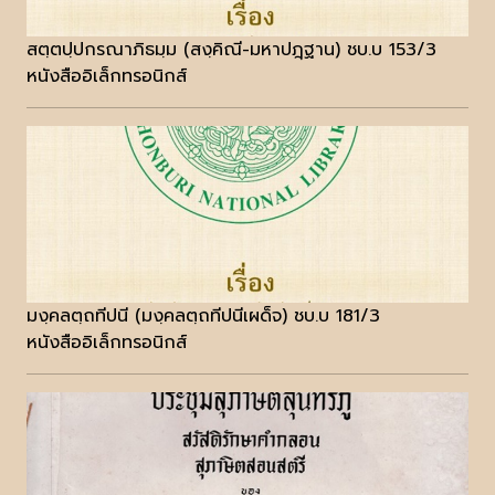
สตฺตปฺปกรณาภิธมฺม (สงฺคิณี-มหาปฎฺฐาน) ชบ.บ 153/3
หนังสืออิเล็กทรอนิกส์
มงฺคลตฺถทีปนี (มงฺคลตฺถทีปนีเผด็จ) ชบ.บ 181/3
หนังสืออิเล็กทรอนิกส์