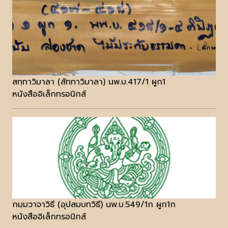
สทฺทาวิมาลา (สัททาวิมาลา) นพ.บ.417/1 ผูก1
หนังสืออิเล็กทรอนิกส์
กมฺมวาจาวิธี (อุปสมบทวิธี) นพ.บ.549/1ก ผูก1ก
หนังสืออิเล็กทรอนิกส์