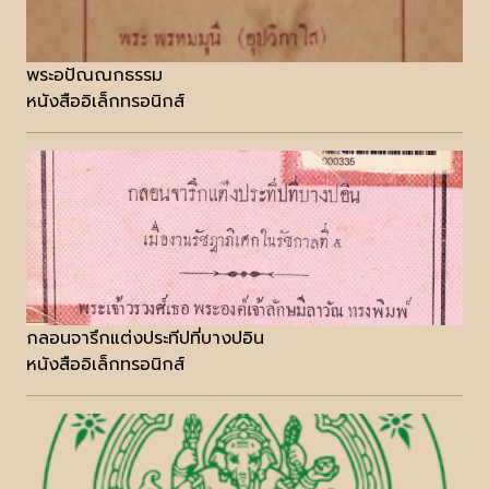
พระอปัณณกธรรม
หนังสืออิเล็กทรอนิกส์
กลอนจารึกแต่งประทีปที่บางปอิน
หนังสืออิเล็กทรอนิกส์