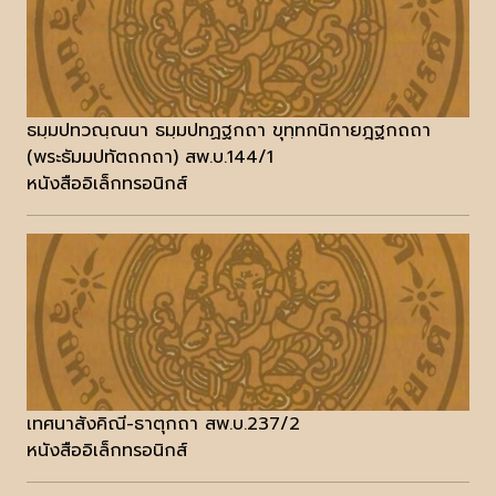
ธมฺมปทวณฺณนา ธมฺมปทฏฐกถา ขุทฺทกนิกายฎฐกถถา
(พระธัมมปทัตถกถา) สพ.บ.144/1
หนังสืออิเล็กทรอนิกส์
เทศนาสังคิณี-ธาตุกถา สพ.บ.237/2
หนังสืออิเล็กทรอนิกส์