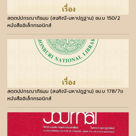
สตฺตปฺปกรณาภิธมฺม (สงฺคิณี-มหาปฎฺฐาน) ชบ.บ 150/2
หนังสืออิเล็กทรอนิกส์
สตฺตปฺปกรณาภิธมฺม (สงฺคิณี-มหาปฎฺฐาน) ชบ.บ 178/7ข
หนังสืออิเล็กทรอนิกส์