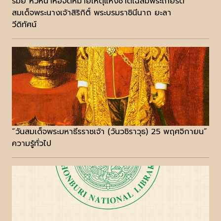
รมย์ หัวหน้าหอจดหมายเหตุแห่งชาติเฉลิมพระเกียรติ
สมเด็จพระนางเจ้าสิริกิติ์ พระบรมราชินีนาถ ยะลา
วีดิทัศน์
“วันสมเด็จพระมหาธีรราชเจ้า (วันวชิราวุธ) 25 พฤศจิกายน”
ความรู้ทั่วไป