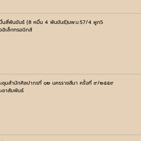
่นสี่พันขันธ์ (8 หมื่น 4 พันขันธ์)นพ.บ.57/4 ผูก5
ออิเล็กทรอนิกส์
ะชุมสำนักศิลปากรที่ ๑๒ นครราชสีมา ครั้งที่ ๙/๒๕๕๙
ะชาสัมพันธ์