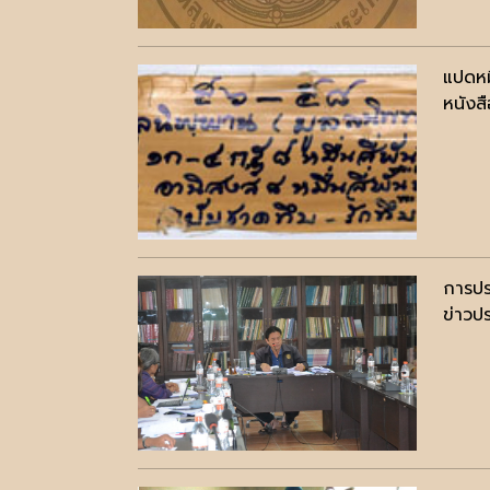
แปดหมื
หนังสื
การปร
ข่าวปร