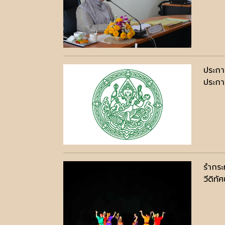
ประกา
ประกาศ
รำกระ
วีดิทัศ