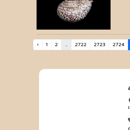
‹
1
2
...
2722
2723
2724