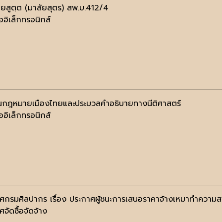
ฺยสูตฺต (มาลัยสุตร) สพ.บ.412/4
ออิเล็กทรอนิกส์
กฎหมายเมืองไทยและประมวลคำอธิบายทางนีติศาสตร์
ออิเล็กทรอนิกส์
ศกรมศิลปากร เรื่อง ประกาศผู้ชนะการเสนอราคาจ้างเหมาทำความสะ
จัดซื้อจัดจ้าง