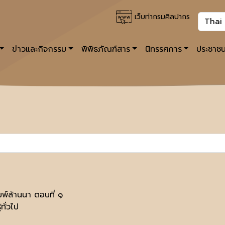
เว็บท่ากรมศิลปากร
ข่าวและกิจกรรม
พิพิธภัณฑ์สาร
นิทรรศการ
ประชาชน
มพ์ล้านนา ตอนที่ ๑
้ทั่วไป