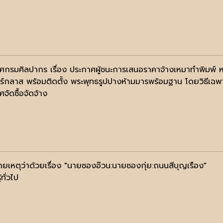
ศกรมศิลปากร เรื่อง ประกาศผู้ชนะการเสนอราคาจ้างเหมาทำพิมพ์ ห
ร์กลาส พร้อมติดตั้ง พระพุทธรูปปางห้ามมารพร้อมฐาน โดยวิธีเฉพ
จัดซื้อจัดจ้าง
ยเหตุว่าด้วยเรื่อง "นายซองอ๊วน:นายซองกุ่ย:ถนนสีบุญเรือง"
้ทั่วไป