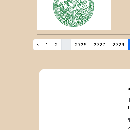
‹
1
2
...
2726
2727
2728