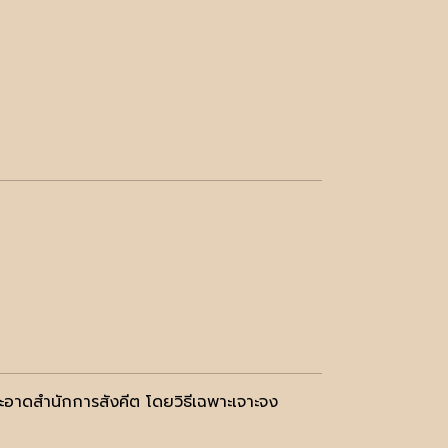
อาดสำนักการสังคีต โดยวิธีเฉพาะเจาะจง