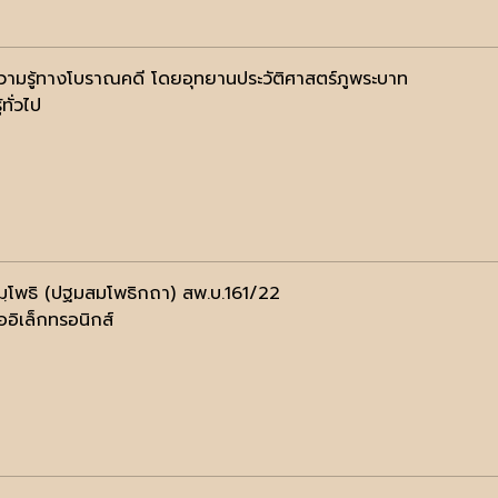
วามรู้ทางโบราณคดี โดยอุทยานประวัติศาสตร์ภูพระบาท
้ทั่วไป
ฺโพธิ (ปฐมสมโพธิกถา) สพ.บ.161/22
ออิเล็กทรอนิกส์