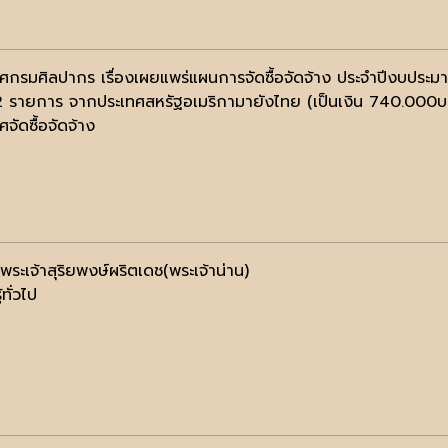
ศกรมศิลปากร เรื่องเผยแพร่แผนการจัดซื้อจัดจ้าง ประจำปีงบประม
2 รายการ จากประเทศสหรัฐอเมริกามายังไทย (เป็นเงิน 740.000บ
จัดซื้อจัดจ้าง
ิพระเจ้าสุริยพงษ์ผริตเดช(พระเจ้าน่าน)
้ทั่วไป