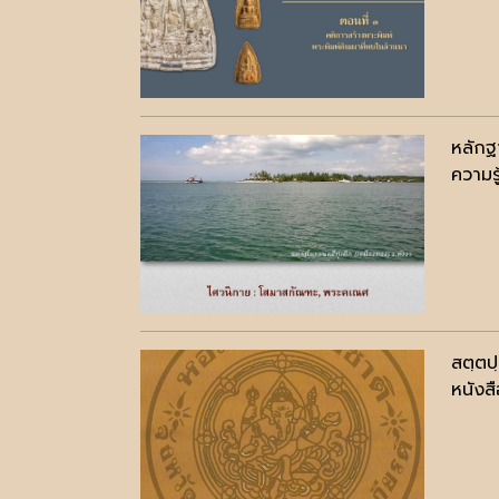
หลักฐ
ความรู
สตฺตป
หนังสื