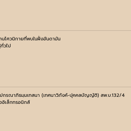
านไศวนิกายที่พบในฝั่งอันดามัน
้ทั่วไป
ฺปกรณาภิธมฺมเทสนา (เทศนาวิภังค์-ปุคคลบัญญัติ) สพ.บ.132/4
ออิเล็กทรอนิกส์