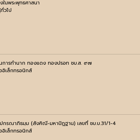
ื่องในพระพุทธศาสนา
้ทั่วไป
ในการทำนาก ทองแดง ทองปรอท ชบ.ส. ๙๗
ออิเล็กทรอนิกส์
ฺปกรณาภิธมฺม (สังคิณี-มหาปัฎฐาน) เลขที่ ชบ.บ.31/1-4
ออิเล็กทรอนิกส์