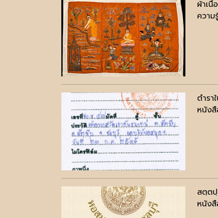
ผ้าเน
ความรู
ตำรา
หนังสื
สตฺตป
หนังสื