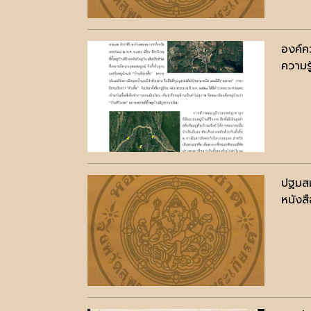
องค์ค
ความรู
ปฐมสม
หนังสื