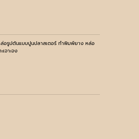
ล่อรูปต้นแบบปูนปลาสเตอร์ ทำพิมพ์ยาง หล่อ
าะเจาะจง