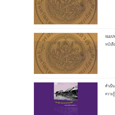
ธมฺมป
หนังสื
ดำเนิน
ความรู้