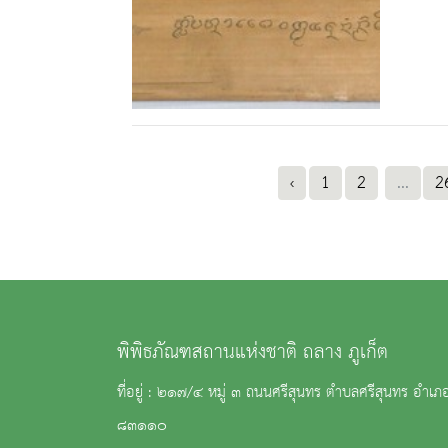
‹
1
2
...
2
พิพิธภัณฑสถานแห่งชาติ ถลาง ภูเก็ต
ที่อยู่ : ๒๑๗/๔ หมู่ ๓ ถนนศรีสุนทร ตำบลศรีสุนทร อำเภอ
๘๓๑๑๐