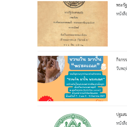
พระรั
หนังสื
กิจกร
วันพฤห
ปฐมสมฺ
หนังสื