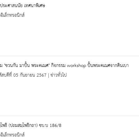
ฐประศาสนนัย เทศนาพิเศษ
ออิเล็กทรอนิกส์
รม "ชวนกัน มาปั้น พระคเณศ" กิจกรรม workshop ปั้นพระคเณศจากดินเบา
ัสบดีที่ 05 กันยายน 2567 | ข่าวทั่วไป
โพธิ (ปถมสมฺโพธิกถา) ชบ.บ 186/8
ออิเล็กทรอนิกส์