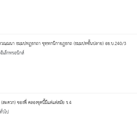
ทวณฺณนา ธมฺมปทฏธกถา ขุทฺทกนิกายฏธกถ (ธมฺมปทขั้นปลาย) อย.บ.240/3
ออิเล็กทรอนิกส์
 (สะดวก) ของพี่ คลองขุดนี้มีแต่แต่สมัย ร.4
ทั่วไป