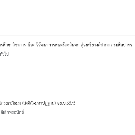
รศึกษาวิชาการ เรื่อง วิวัฒนาการดนตรีตะวันตก สู่วงดุริยางค์สากล กรมศิลปากร
ทั่วไป
ปกรณาภิธมฺม (สงฺคิณี-มหาปฎฐาน) อย.บ.65/5
ออิเล็กทรอนิกส์