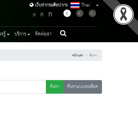
Thai
เว็บท่ากรมศิลปากร
เว็บท่ากรมศิลปากร
ก
ก
C
C
C
ก
รู้
บริการ
ติดต่อเรา
หน้าแรก
ค้นหา
ค้นหา
ค้นหาแบบละเอียด