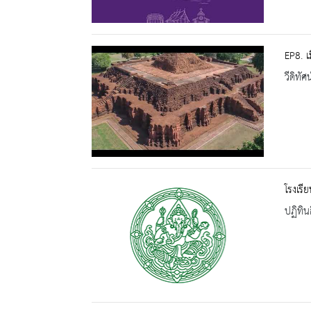
EP8. เ
วีดิทัศน
โรงเร
ปฏิทิน