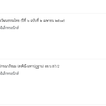
วัฒนธรรมไทย (ปีที่ ๖ ฉบับที่ ๒ เมษายน ๒๕๐๙)
ออิเล็กทรอนิกส์
ปกรณาภิธมฺม (สงฺคิณี-มหาปฎฐาน) อย.บ.87/2
ออิเล็กทรอนิกส์