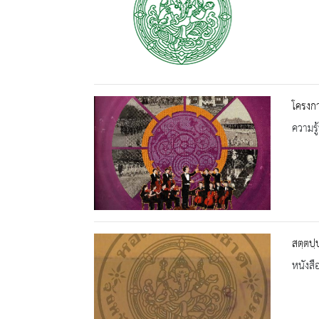
โครงกา
ความรู้
สตฺตปฺ
หนังสื