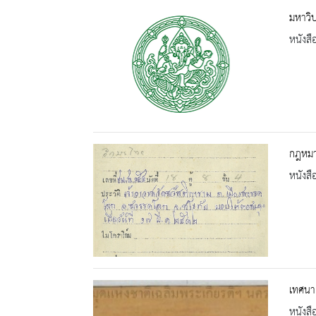
มหาวิ
หนังสื
กฎหมา
หนังสื
เทศนา
หนังสื