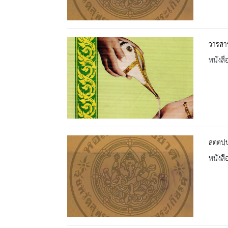
วารสาร
หนังสื
สตฺตปฺ
หนังสื