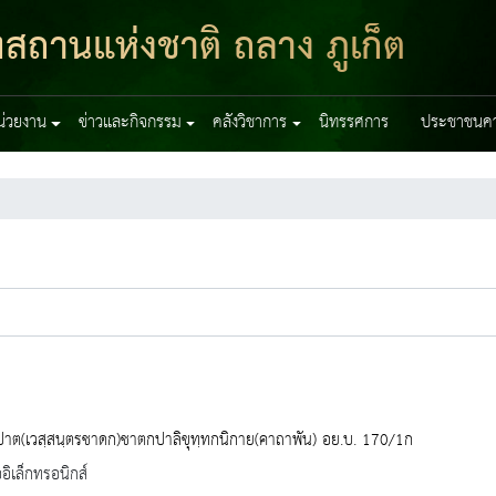
ฑสถานแห่งชาติ ถลาง ภูเก็ต
หน่วยงาน
ข่าวและกิจกรรม
คลังวิชาการ
นิทรรศการ
ประชาชนควร
ปาต(เวสฺสนฺตรชาดก)ชาตกปาลิขุทฺทกนิกาย(คาถาพัน) อย.บ. 170/1ก
ออิเล็กทรอนิกส์