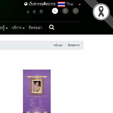
Thai
เว็บท่ากรมศิลปากร
เว็บท่ากรมศิลปากร
ก
ก
C
C
C
ก
รู้
บริการ
ติดต่อเรา
หน้าแรก
นิทรรศการ