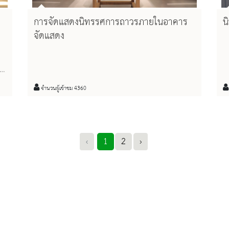
การจัดแสดงนิทรรศการถาวรภายในอาคาร
น
จัดแสดง
่อ
จำนวนผู้เข้าชม 4360
‹
1
2
›
มี
่ง