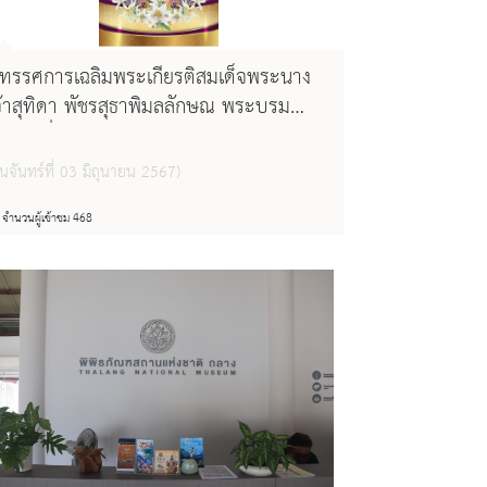
ิทรรศการเฉลิมพระเกียรติสมเด็จพระนาง
จ้าสุทิดา พัชรสุธาพิมลลักษณ พระบรม
าชินี เนื่องในวันคล้ายวันพระราชสมภพ ๓
ิถุนายน
ันจันทร์ที่ 03 มิถุนายน 2567)
จำนวนผู้เข้าชม 468