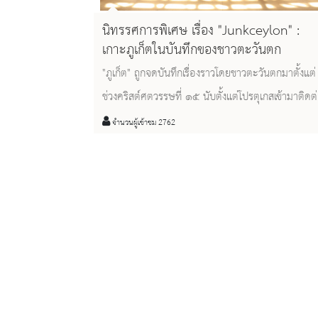
นิทรรศการพิเศษ เรื่อง "Junkceylon" :
เกาะภูเก็ตในบันทึกของชาวตะวันตก
"ภูเก็ต" ถูกจดบันทึกเรื่องราวโดยชาวตะวันตกมาตั้งแต่
ช่วงคริสต์ศตวรรษที่ ๑๕ นับตั้งแต่โปรตุเกสเข้ามาติดต
กับพระนครศรีอยุธยา โดยถูกรู้จักในชื่อ จังซีลอน
จำนวนผู้เข้าชม 2762
(Junkceylon) หรือชื่อที่ออกเสียงใกล้เคียงกันตามแต่
ภาษา ในช่วงแรกมักถูกกล่าวถึงในฐานะเกาะที่มี
ทรัพยากรซึ่งเป็นที่ต้องการของชาวต่างชาติ เช่น ดีบุก
อำพันทะเล ต่อมาชาวตะวันตกได้เริ่มเข้ามามีบทบาท
ต่างๆ ในเกาะแห่งนี้ทั้งในด้านการเมือง การศึกษาวิจัย 
การจดบันทึกจากชาวตะวันตกผู้เข้ามาติดต่อกับเกาะแห
นี้เรื่อยมา หากท่านต้องการทราบว่าเกาะแห่งนี้ มีเรื่อง
ราวในมิติใดบ้างในบันทึกของผู้คนในอดีต ก็ขอเชิญชวน