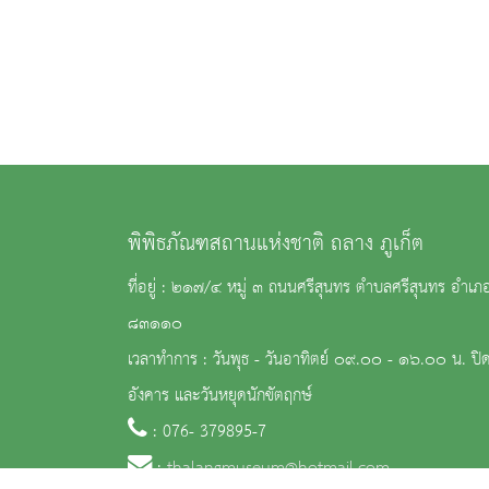
เข้ามารับชมนิทรรศการพิเศษนี้ได้ ที่โถงหลักของ
พิพิธภัณฑสถานแห่งชาติถลาง เปิดทำการวันพุธ-อาทิต
09.00-16.00 น. ปิดทำการวันจันทร์ อังคาร และวัน
หยุดนักขัตฤกษ์
พิพิธภัณฑสถานแห่งชาติ ถลาง ภูเก็ต
ที่อยู่ : ๒๑๗/๔ หมู่ ๓ ถนนศรีสุนทร ตำบลศรีสุนทร อำเภอ
๘๓๑๑๐
เวลาทำการ : วันพุธ - วันอาทิตย์ ๐๙.๐๐ - ๑๖.๐๐ น. ปิด
อังคาร และวันหยุดนักขัตฤกษ์
: 076- 379895-7
:
thalangmuseum@hotmail.com