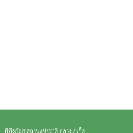
พิพิธภัณฑสถานแห่งชาติ ถลาง ภูเก็ต