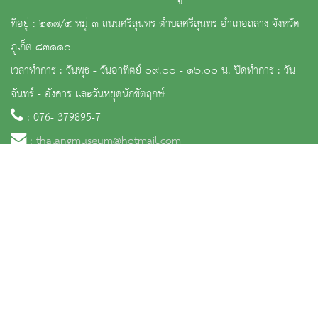
ที่อยู่ : ๒๑๗/๔ หมู่ ๓ ถนนศรีสุนทร ตำบลศรีสุนทร อำเภอถลาง จังหวัด
ภูเก็ต ๘๓๑๑๐
เวลาทำการ : วันพุธ - วันอาทิตย์ ๐๙.๐๐ - ๑๖.๐๐ น. ปิดทำการ : วัน
จันทร์ - อังคาร และวันหยุดนักขัตฤกษ์
: 076- 379895-7
:
thalangmuseum@hotmail.com
จำนวนผู้เข้าชม 54,706 คน
หน้าหลัก
ข่าวและกิจกรรม
นิทรรศการ