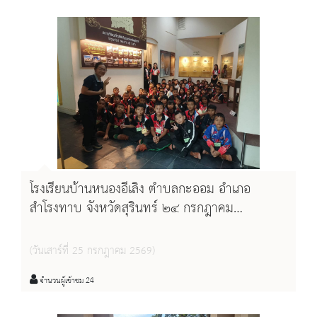
โรงเรียนบ้านหนองอีเลิง ตำบลกะออม อำเภอ
สำโรงทาบ จังหวัดสุรินทร์ ๒๔ กรกฎาคม
พ.ศ.๒๕๖๙
(วันเสาร์ที่ 25 กรกฎาคม 2569)
จำนวนผู้เข้าชม 24