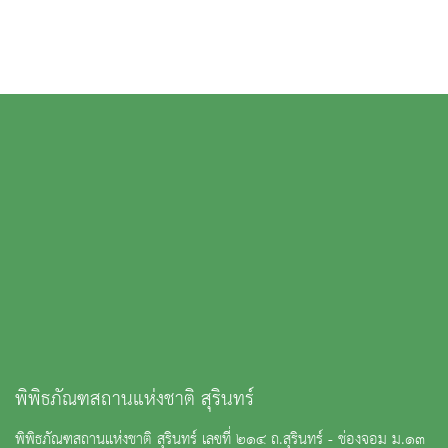
พิพิธภัณฑสถานแห่งชาติ สุรินทร์
พิพิธภัณฑสถานแห่งชาติ สุรินทร์ เลขที่ ๒๑๔ ถ.สุรินทร์ - ช่องจอม ม.๑๓