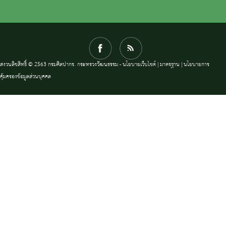
สงวนลิขสิทธิ์ © 2563 กรมศิลปากร. กระทรวงวัฒนธรรม -
นโยบายเว็บไซต์
|
มาตรฐาน
|
นโยบายการ
คุ้มครองข้อมูลส่วนบุคคล