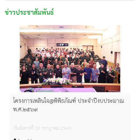
ข่าวประชาสัมพันธ์
โครงการเพลินใจ@พิพิธภัณฑ์ ประจำปีงบประมาณ
พ.ศ.๒๕๖๙
(วันอังคารที่ 28 กรกฎาคม 2569)