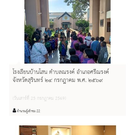
โรงเรียนบ้านโสน ตำบลณรงค์ อำเภอศรีณรงค์
จังหวัดสุรินทร์ ๒๔ กรกฎาคม พ.ศ. ๒๕๖๙
(วันเสาร์ที่ 25 กรกฎาคม 2569)
จำนวนผู้เข้าชม 22