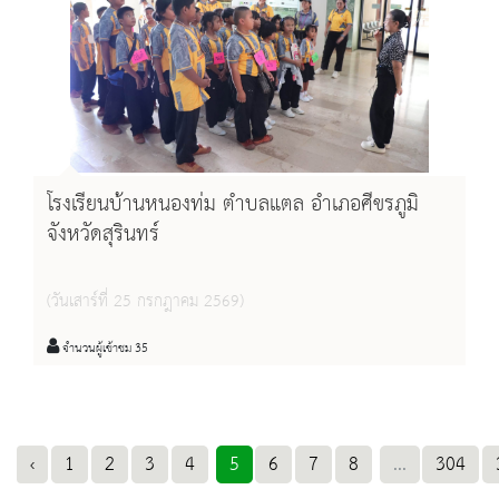
โรงเรียนบ้านหนองท่ม ตำบลแตล อำเภอศีขรภูมิ
จังหวัดสุรินทร์
(วันเสาร์ที่ 25 กรกฎาคม 2569)
จำนวนผู้เข้าชม 35
‹
1
2
3
4
5
6
7
8
...
304