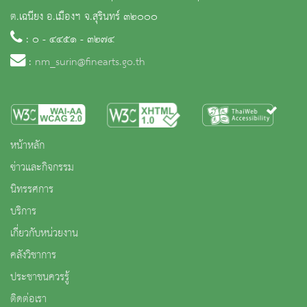
ต.เฉนียง อ.เมืองฯ จ.สุรินทร์ ๓๒๐๐๐
: ๐ - ๔๔๕๑ - ๓๒๗๔
:
nm_surin@finearts.go.th
หน้าหลัก
ข่าวและกิจกรรม
นิทรรศการ
บริการ
เกี่ยวกับหน่วยงาน
คลังวิชาการ
ประชาชนควรรู้
ติดต่อเรา