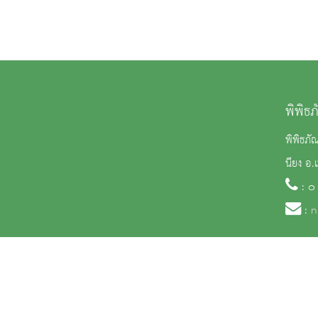
พิพิธ
พิพิธภั
นียง อ.
: ๐
:
n
สงวนลิขสิทธิ์ © 2563 กรมศิลปากร. กระทรวงวัฒนธรรม -
นโยบายเว็บไซต์
|
มาตรฐ