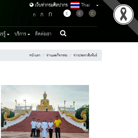
Thai
เว็บท่ากรมศิลปากร
เว็บท่ากรมศิลปากร
ก
ก
C
C
C
ก
รู้
บริการ
ติดต่อเรา
หน้าแรก
ข่าวและกิจกรรม
ข่าวประชาสัมพันธ์