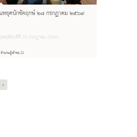
ันหยุดนักขัตฤกษ์ ๒๘ กรกฏาคม ๒๕๖๙
วันพฤหัสบดีที่ 30 กรกฎาคม 2569)
จำนวนผู้เข้าชม 21
›