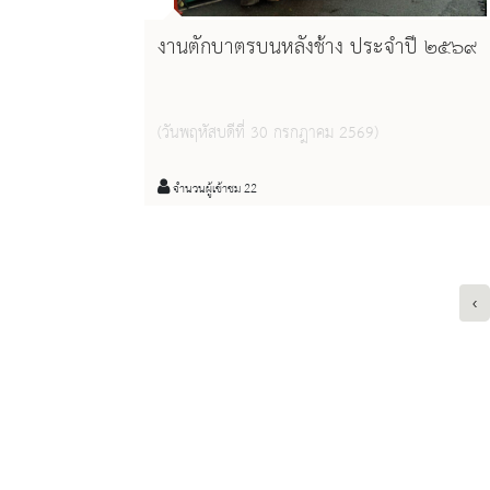
งานตักบาตรบนหลังช้าง ประจำปี ๒๕๖๙
(วันพฤหัสบดีที่ 30 กรกฎาคม 2569)
จำนวนผู้เข้าชม 22
‹