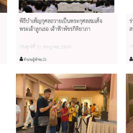
พิธีบำเพ็ญกุศลถวายเป็นพระกุศลสมเด็จ
ร
พระเจ้าลูกเธอ เจ้าฟ้าพัชรกิติยาภา
ส
๒
(วันศุกร์ที่ 31 กรกฎาคม 2569)
(
จำนวนผู้เข้าชม 21