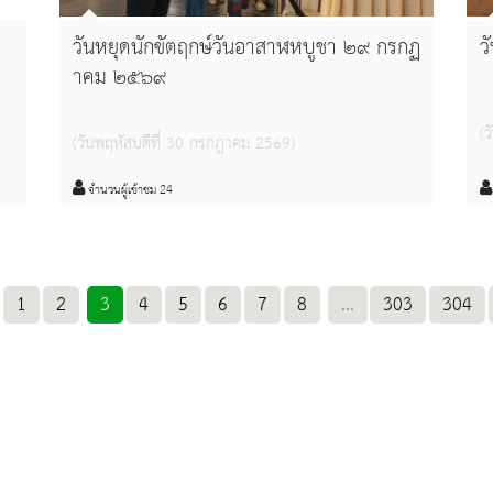
วันหยุดนักขัตฤกษ์วันอาสาฬหบูชา ๒๙ กรกฏ
ว
าคม ๒๕๖๙
(
(วันพฤหัสบดีที่ 30 กรกฎาคม 2569)
จำนวนผู้เข้าชม 24
1
2
3
4
5
6
7
8
...
303
304