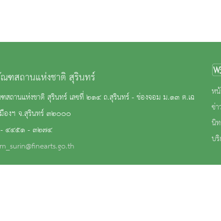
ภัณฑสถานแห่งชาติ สุรินทร์
หน้
ณฑสถานแห่งชาติ สุรินทร์ เลขที่ ๒๑๔ ถ.สุรินทร์ - ช่องจอม ม.๑๓ ต.เฉ
ข่
เมืองฯ จ.สุรินทร์ ๓๒๐๐๐
นิ
 - ๔๔๕๑ - ๓๒๗๔
บริ
m_surin@finearts.go.th
าน
|
นโยบายการคุ้มครองข้อมูลส่วนบุคคล