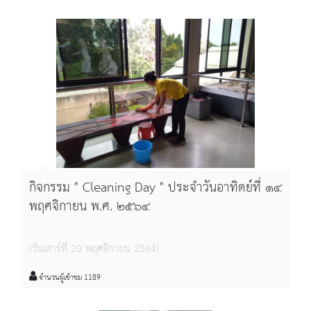
กิจกรรม " Cleaning Day " ประจำวันอาทิตย์ที่ ๑๔
พฤศจิกายน พ.ศ. ๒๕๖๔
(วันเสาร์ที่ 20 พฤศจิกายน 2564)
จำนวนผู้เข้าชม 1189