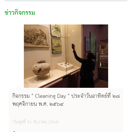
ข่าวกิจกรรม
กิจกรรม " Cleaning Day " ประจำวันอาทิตย์ที่ ๒๘
พฤศจิกายน พ.ศ. ๒๕๖๔
(วันพุธที่ 01 ธันวาคม 2564)