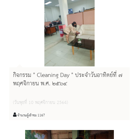
กิจกรรม " Cleaning Day " ประจำวันอาทิตย์ที่ ๗
พฤศจิกายน พ.ศ. ๒๕๖๔
(วันพุธที่ 10 พฤศจิกายน 2564)
จำนวนผู้เข้าชม 1167