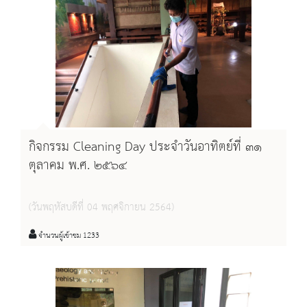
กิจกรรม Cleaning Day ประจำวันอาทิตย์ที่ ๓๑
ตุลาคม พ.ศ. ๒๕๖๔
(วันพฤหัสบดีที่ 04 พฤศจิกายน 2564)
จำนวนผู้เข้าชม 1233