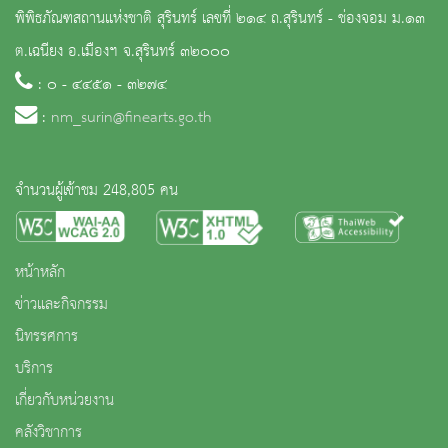
พิพิธภัณฑสถานแห่งชาติ สุรินทร์ เลขที่ ๒๑๔ ถ.สุรินทร์ - ช่องจอม ม.๑๓
ต.เฉนียง อ.เมืองฯ จ.สุรินทร์ ๓๒๐๐๐
: ๐ - ๔๔๕๑ - ๓๒๗๔
:
nm_surin@finearts.go.th
จำนวนผู้เข้าชม 248,805 คน
หน้าหลัก
ข่าวและกิจกรรม
นิทรรศการ
บริการ
เกี่ยวกับหน่วยงาน
คลังวิชาการ