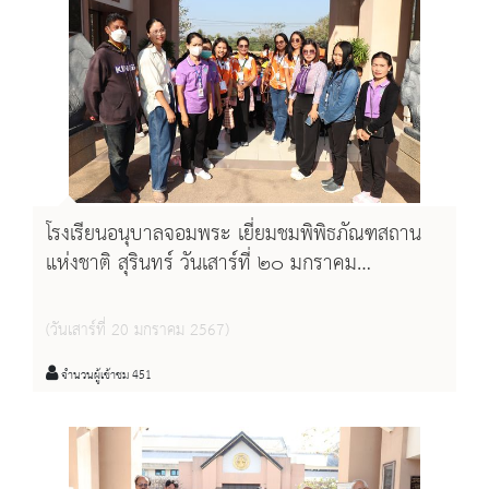
โรงเรียนอนุบาลจอมพระ เยี่ยมชมพิพิธภัณฑสถาน
แห่งชาติ สุรินทร์ วันเสาร์ที่ ๒๐ มกราคม
พ.ศ.๒๕๖๗
(วันเสาร์ที่ 20 มกราคม 2567)
จำนวนผู้เข้าชม 451