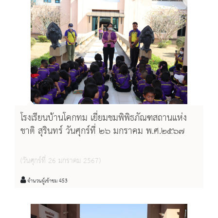
โรงเรียนบ้านโคกทม เยี่ยมชมพิพิธภัณฑสถานแห่ง
ชาติ สุรินทร์ วันศุกร์ที่ ๒๖ มกราคม พ.ศ.๒๕๖๗
(วันศุกร์ที่ 26 มกราคม 2567)
จำนวนผู้เข้าชม 453