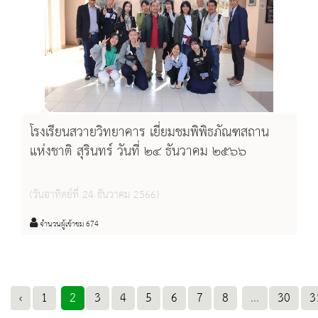
โรงเรียนสวายวิทยาคาร เยี่ยมชมพิพิธภัณฑสถาน
แห่งชาติ สุรินทร์ วันที่ ๒๔ ธันวาคม ๒๕๖๖
(วันอาทิตย์ที่ 24 ธันวาคม 2566)
จำนวนผู้เข้าชม 674
‹
1
2
3
4
5
6
7
8
...
30
3