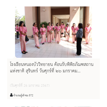
โรงเรียนหนองบัววิทยายน ต้อนรับพิพิธภัณฑสถาน
แห่งชาติ สุรินทร์ วันศุกร์ที่ ๒๖ มกราคม
พ.ศ.๒๕๖๗
(วันศุกร์ที่ 26 มกราคม 2567)
จำนวนผู้เข้าชม 572