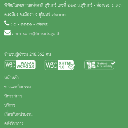
พิพิธภัณฑสถานแห่งชาติ สุรินทร์ เลขที่ ๒๑๔ ถ.สุรินทร์ - ช่องจอม ม.๑๓
ต.เฉนียง อ.เมืองฯ จ.สุรินทร์ ๓๒๐๐๐
: ๐ - ๔๔๕๑ - ๓๒๗๔
:
nm_surin@finearts.go.th
จำนวนผู้เข้าชม 248,362 คน
หน้าหลัก
ข่าวและกิจกรรม
นิทรรศการ
บริการ
เกี่ยวกับหน่วยงาน
คลังวิชาการ