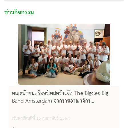
ข่าวกิจกรรม
คณะนักดนตรีออร์เคสตร้าแจ๊ส The Biggles Big
Band Amsterdam จากราชอาณาจักร
เนเธอร์แลนด์ เยี่ยมชม พิพิธภัณฑสถานแห่งชาติ
สุรินทร์ วันที่ 15 กุมภาพันธ์ 2567
(วันพฤหัสบดีที่ 15 กุมภาพันธ์ 2567)