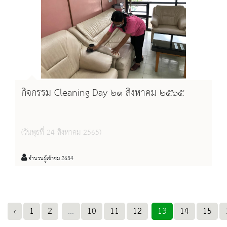
กิจกรรม Cleaning Day ๒๑ สิงหาคม ๒๕๖๕
(วันพุธที่ 24 สิงหาคม 2565)
จำนวนผู้เข้าชม 2634
‹
1
2
...
10
11
12
13
14
15