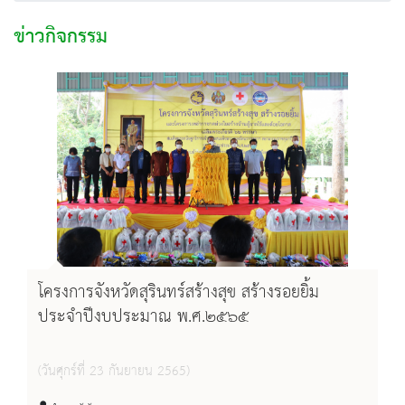
ข่าวกิจกรรม
โครงการจังหวัดสุรินทร์สร้างสุข สร้างรอยยิ้ม
ประจำปีงบประมาณ พ.ศ.๒๕๖๕
(วันศุกร์ที่ 23 กันยายน 2565)