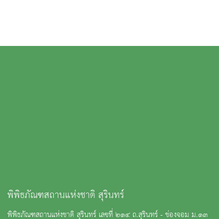
พิพิธภัณฑสถานแห่งชาติ สุรินทร์
พิพิธภัณฑสถานแห่งชาติ สุรินทร์ เลขที่ ๒๑๔ ถ.สุรินทร์ - ช่องจอม ม.๑๓