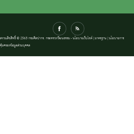
สงวนลิขสิทธิ์ © 2563 กรมศิลปากร. กระทรวงวัฒนธรรม -
นโยบายเว็บไซต์
|
มาตรฐาน
|
นโยบายการ
คุ้มครองข้อมูลส่วนบุคคล