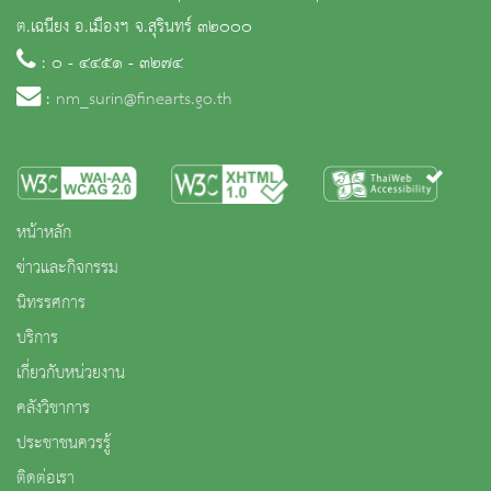
ต.เฉนียง อ.เมืองฯ จ.สุรินทร์ ๓๒๐๐๐
: ๐ - ๔๔๕๑ - ๓๒๗๔
:
nm_surin@finearts.go.th
หน้าหลัก
ข่าวและกิจกรรม
นิทรรศการ
บริการ
เกี่ยวกับหน่วยงาน
คลังวิชาการ
ประชาชนควรรู้
ติดต่อเรา