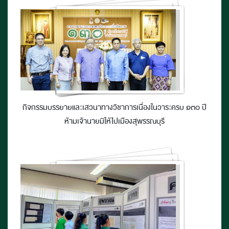
กิจกรรมบรรยายและเสวนาทางวิชาการเนื่องในวาระครบ ๑๓๐ ปี
ห้ามเจ้านายมิให้ไปเมืองสุพรรณบุรี