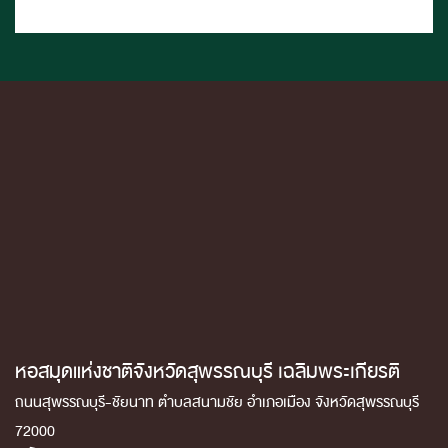
หอสมุดแห่งชาติจังหวัดสุพรรณบุรี เฉลิมพระเกียรติ
ถนนสุพรรณบุรี-ชัยนาท ตำบลสนามชัย อำเภอเมือง จังหวัดสุพรรณบุรี
72000