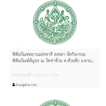
พิพิธภัณฑสถานแห่งชาติ สงขลา จัดกิจกรรม
พิพิธภัณฑ์สัญจร ณ วัดท่าข้าม ต.ห้วยลึก อ.ควน
เนียง จ. สงขลา
(วันพฤหัสบดีที่ 18 มิถุนายน 2558)
จำนวนผู้เข้าชม 2192