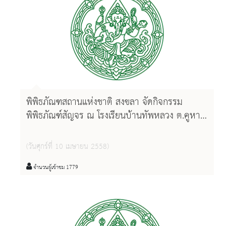
พิพิธภัณฑสถานแห่งชาติ สงขลา จัดกิจกรรม
พิพิธภัณฑ์สัญจร ณ โรงเรียนบ้านทัพหลวง ต.คูหา
อ.สะบ้าย้อย จ.สงขลา
(วันศุกร์ที่ 10 เมษายน 2558)
จำนวนผู้เข้าชม 1779