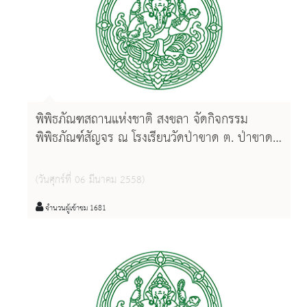
พิพิธภัณฑสถานแห่งชาติ สงขลา จัดกิจกรรม
พิพิธภัณฑ์สัญจร ณ โรงเรียนวัดป่าขาด ต. ป่าขาด
อ. อสิงหนคร จ. สงขลา
(วันศุกร์ที่ 06 มีนาคม 2558)
จำนวนผู้เข้าชม 1681