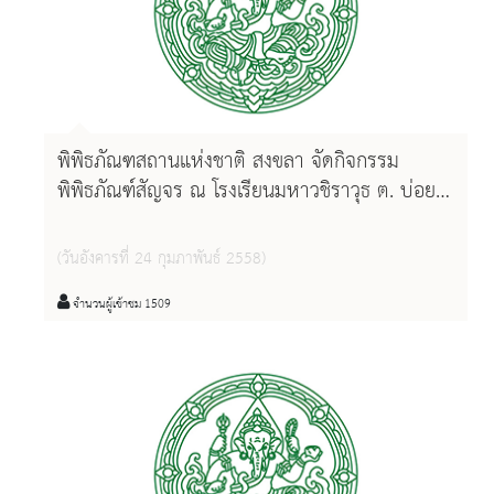
พิพิธภัณฑสถานแห่งชาติ สงขลา จัดกิจกรรม
พิพิธภัณฑ์สัญจร ณ โรงเรียนมหาวชิราวุธ ต. บ่อยาง
อ. เมือง จ. สงขลา
(วันอังคารที่ 24 กุมภาพันธ์ 2558)
จำนวนผู้เข้าชม 1509