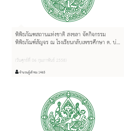
พิพิธภัณฑสถานแห่งชาติ สงขลา จัดกิจกรรม
พิพิธภัณฑ์สัญจร ณ โรงเรียนกลับเพชรศึกษา ต. บ่อ
ยาง อ. เมือง จ. สงขลา
(วันศุกร์ที่ 06 กุมภาพันธ์ 2558)
จำนวนผู้เข้าชม 1465