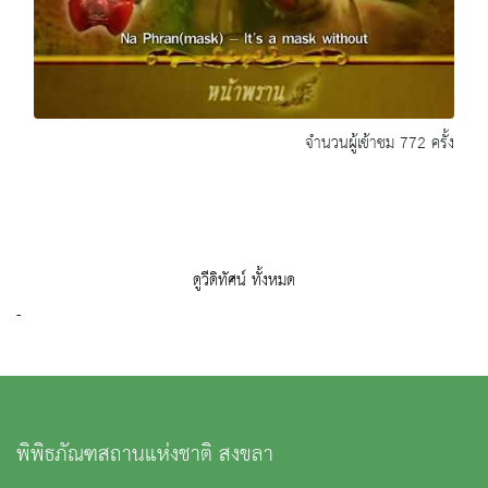
จำนวนผู้เข้าชม 772 ครั้ง
ดูวีดิทัศน์ ทั้งหมด
-
พิพิธภัณฑสถานแห่งชาติ สงขลา