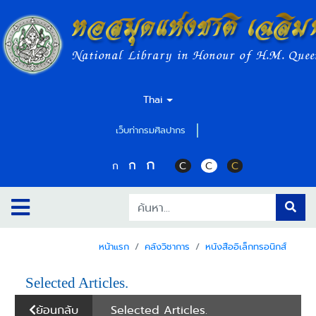
หอสมุดแห่งชาติ เฉลิม
National Library in Honour of H.M. Quee
Thai
เว็บท่ากรมศิลปากร
ก
ก
ก
C
C
C
หน้าแรก
คลังวิชาการ
หนังสืออิเล็กทรอนิกส์
Selected Articles.
ย้อนกลับ
Selected Articles.