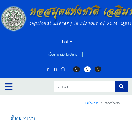
หอสมุดแห่งชาติ เฉลิม
National Library in Honour of H.M. Quee
Thai
เว็บท่ากรมศิลปากร
ก
ก
ก
C
C
C
หน้าแรก
ติดต่อเรา
ติดต่อเรา