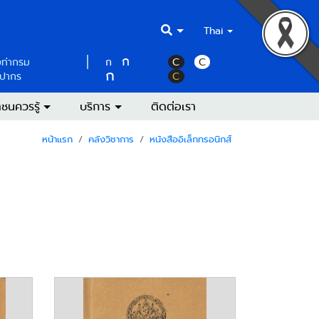
Thai
ก
บท่ากรม
ก
C
C
ก
ลปากร
C
ชนควรรู้
บริการ
ติดต่อเรา
หน้าแรก
คลังวิชาการ
หนังสืออิเล็กทรอนิกส์