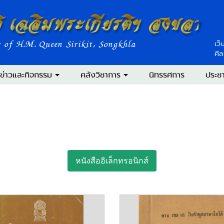
ิ เฉลิมพระเกียรติฯ สงขลา
 of H.M. Queen Sirikit, Songkhla
เว็
ศิ
ข่าวและกิจกรรม
คลังวิชาการ
นิทรรศการ
ประชา
หนังสืออิเล็กทรอนิกส์