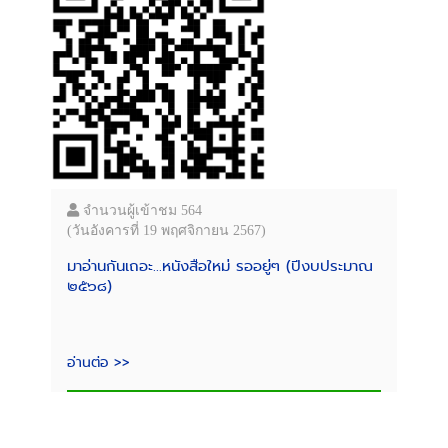
จำนวนผู้เข้าชม 564
(วันอังคารที่ 19 พฤศจิกายน 2567)
มาอ่านกันเถอะ...หนังสือใหม่ รออยู่ๆ (ปีงบประมาณ
๒๕๖๘)
อ่านต่อ >>