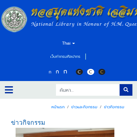
หอสมุดแห่งชาติ เฉลิม
National Library in Honour of H.M. Quee
Thai
เว็บท่ากรมศิลปากร
ก
ก
ก
C
C
C
หน้าแรก
ข่าวและกิจกรรม
ข่าวกิจกรรม
ข่าวกิจกรรม