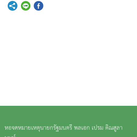
หอจดหมายเหตุนายกรัฐมนตรี พลเอก เปรม ติณสูลา