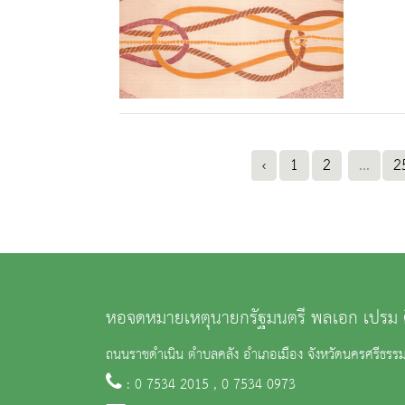
‹
1
2
...
2
หอจดหมายเหตุนายกรัฐมนตรี พลเอก เปรม 
ถนนราชดำเนิน ตำบลคลัง อำเภอเมือง จังหวัดนครศรีธร
: 0 7534 2015 , 0 7534 0973