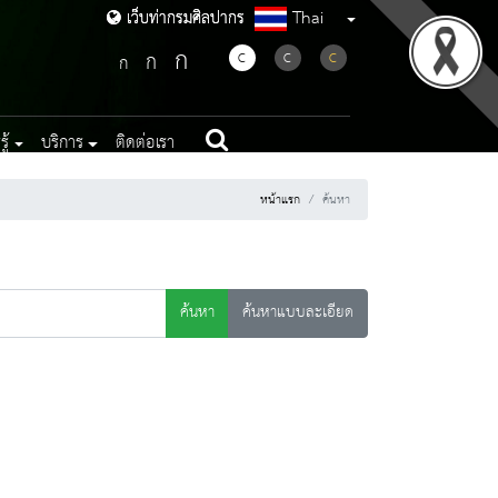
Thai
เว็บท่ากรมศิลปากร
เว็บท่ากรมศิลปากร
ก
ก
C
C
C
ก
ู้
บริการ
ติดต่อเรา
หน้าแรก
ค้นหา
ค้นหา
ค้นหาแบบละเอียด