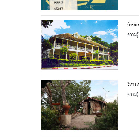
บ้านแฮ
ความรู้
วิหาร
ความรู้