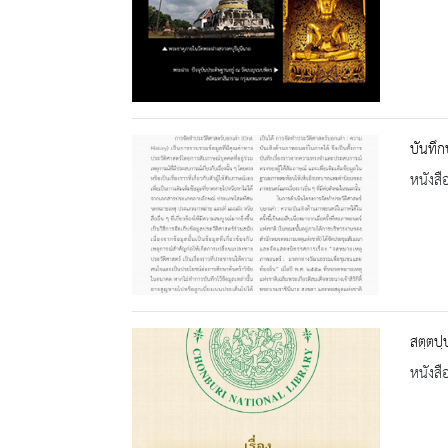
บันทึก
หนังสื
สตฺตปฺ
หนังสื