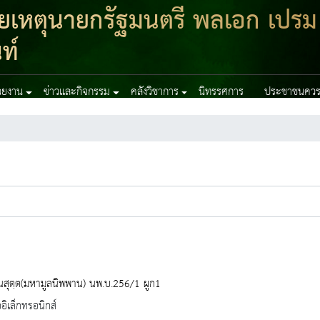
เหตุนายกรัฐมนตรี พลเอก เปรม
ท์
่วยงาน
ข่าวและกิจกรรม
คลังวิชาการ
นิทรรศการ
ประชาชนควรร
นสุตฺต(มหามูลนิพพาน) นพ.บ.256/1 ผูก1
ออิเล็กทรอนิกส์