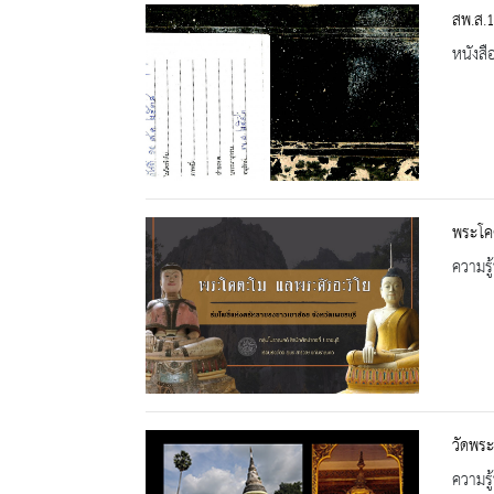
สพ.ส.
หนังสื
พระโคต
ความรู้
วัดพระ
ความรู้