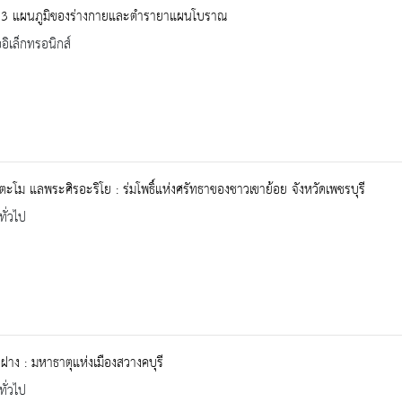
13 แผนภูมิของร่างกายและตำรายาแผนโบราณ
ออิเล็กทรอนิกส์
ะโม แลพระศิรอะริโย : ร่มโพธิ์แห่งศรัทธาของชาวเขาย้อย จังหวัดเพชรบุรี
ทั่วไป
ฝาง : มหาธาตุแห่งเมืองสวางคบุรี
ทั่วไป