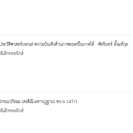
ประวัติศาสตร์บอกเล่าความบันเทิงด้านภาพยนตร์ในภาคใต้ : พัชรินทร์ ลั้งแท้กุล
ออิเล็กทรอนิกส์
ปกรณาภิธมฺม (สงฺคิณี-มหาปฎฺฐาน) ชบ.บ 147/1
ออิเล็กทรอนิกส์