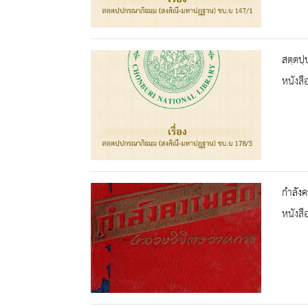
สตฺตปฺ
หนังสื
กำลังค
หนังสื