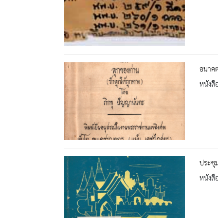
อนาคต
หนังสื
ประชุ
หนังสื