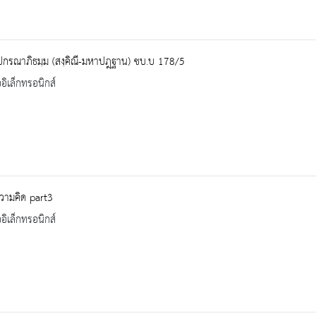
ปกรณาภิธมฺม (สงฺคิณี-มหาปฎฺฐาน) ชบ.บ 178/5
ออิเล็กทรอนิกส์
วามคิด part3
ออิเล็กทรอนิกส์