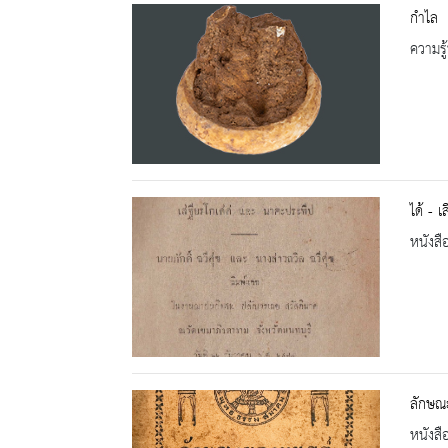
กำไล
ความรู้
ได้ - เ
หนังสื
ลักษณ
หนังสื