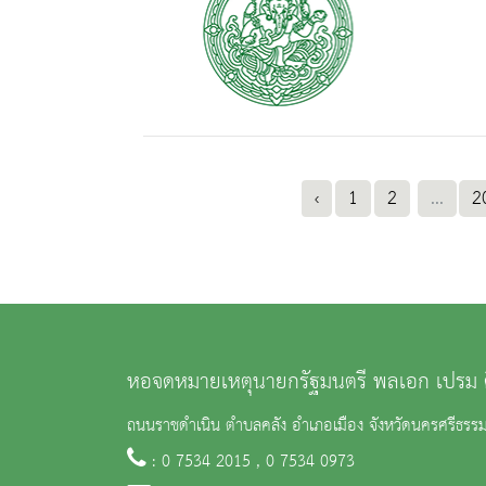
‹
1
2
...
2
หอจดหมายเหตุนายกรัฐมนตรี พลเอก เปรม 
ถนนราชดำเนิน ตำบลคลัง อำเภอเมือง จังหวัดนครศรีธร
: 0 7534 2015 , 0 7534 0973