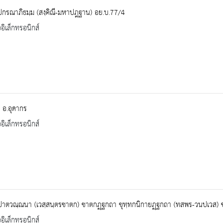
ปกรณาภิธมฺม (สงฺคิณี-มหาปฎฐาน) อย.บ.77/4
ออิเล็กทรอนิกส์
ิต อ.อุดากร
ออิเล็กทรอนิกส์
ปาตวณฺณนา (เวสฺสนฺตรชาตก) ชาตกฏฺฐกถา ขุทฺทกนิกายฏฺฐกถา (ทสพร-วนปเวส) 
ออิเล็กทรอนิกส์