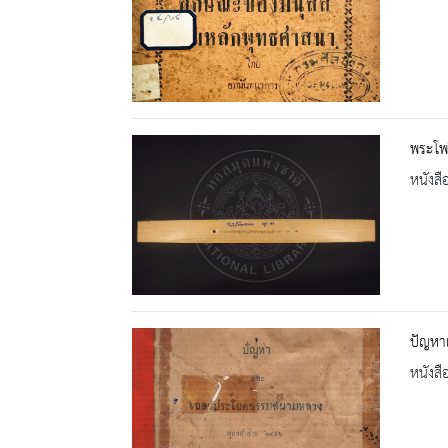
พระโพธ
หนังสื
ปัญหา
หนังสื