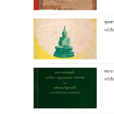
พุทธศา
หนังสื
พระราช
หนังสื