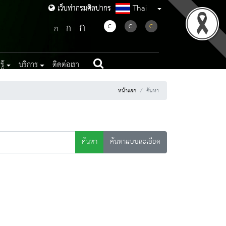
Thai
เว็บท่ากรมศิลปากร
เว็บท่ากรมศิลปากร
ก
ก
C
C
C
ก
ู้
บริการ
ติดต่อเรา
หน้าแรก
ค้นหา
ค้นหา
ค้นหาแบบละเอียด