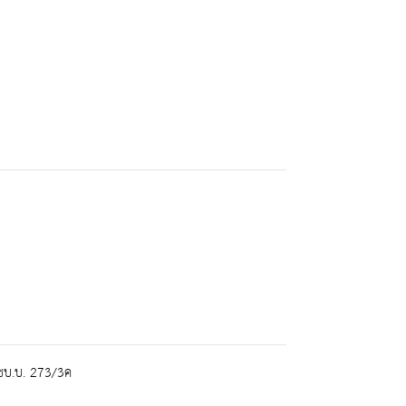
ชบ.บ. 273/3ค