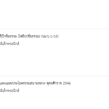
ิปักขิยธรรม (โพธิปกฺขิยธรรม) (นม.บ.1/10)
ออิเล็กทรอนิกส์
และเฉลยประโยคธรรมสนามหลวง พุทธศักราช 2546
ออิเล็กทรอนิกส์