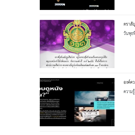
ตราสั
วันพุธ
องค์คว
ความรู้