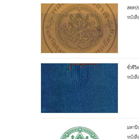
สตฺตปฺ
หนังสื
ชั่วชีว
หนังสื
มหานิ
หนังสื