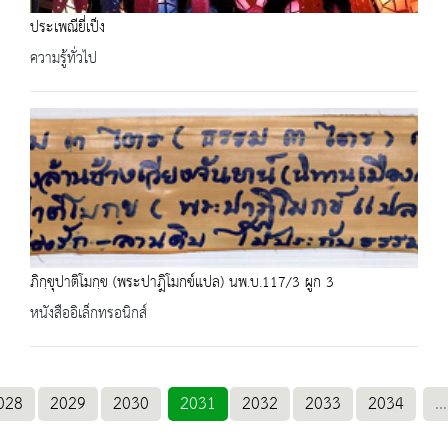
ประเพณียี่เป็ง
ความรู้ทั่วไป
ภิกฺขุปาติโมกฺข (พระปาฎิโมกข์แปล) นพ.บ.117/3 ผูก 3
หนังสืออิเล็กทรอนิกส์
028
2029
2030
2031
2032
2033
2034
...