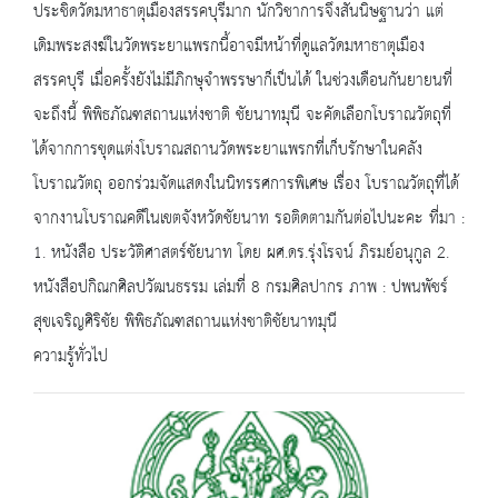
ประชิดวัดมหาธาตุเมืองสรรคบุรีมาก นักวิชาการจึงสันนิษฐานว่า แต่
เดิมพระสงฆ์ในวัดพระยาแพรกนี้อาจมีหน้าที่ดูแลวัดมหาธาตุเมือง
สรรคบุรี เมื่อครั้งยังไม่มีภิกษุจำพรรษาก็เป็นได้ ในช่วงเดือนกันยายนที่
จะถึงนี้ พิพิธภัณฑสถานแห่งชาติ ชัยนาทมุนี จะคัดเลือกโบราณวัตถุที่
ได้จากการขุดแต่งโบราณสถานวัดพระยาแพรกที่เก็บรักษาในคลัง
โบราณวัตถุ ออกร่วมจัดแสดงในนิทรรศการพิเศษ เรื่อง โบราณวัตถุที่ได้
จากงานโบราณคดีในเขตจังหวัดชัยนาท รอติดตามกันต่อไปนะคะ ที่มา :
1. หนังสือ ประวัติศาสตร์ชัยนาท โดย ผศ.ดร.รุ่งโรจน์ ภิรมย์อนุกูล 2.
หนังสือปกิณกศิลปวัฒนธรรม เล่มที่ 8 กรมศิลปากร ภาพ : ปพนพัชร์
สุขเจริญศิริชัย พิพิธภัณฑสถานแห่งชาติชัยนาทมุนี
ความรู้ทั่วไป