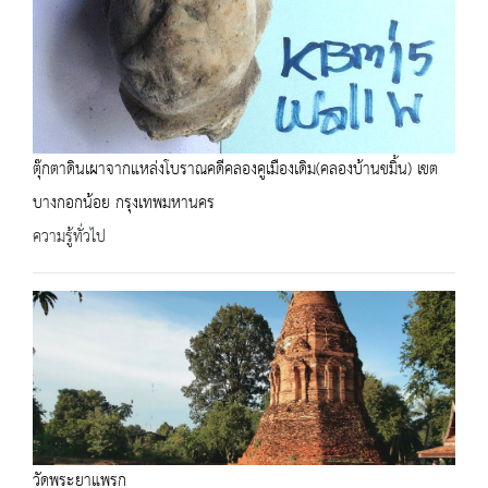
ตุ๊กตาดินเผาจากแหล่งโบราณคดีคลองคูเมืองเดิม(คลองบ้านขมิ้น) เขต
บางกอกน้อย กรุงเทพมหานคร
ความรู้ทั่วไป
วัดพระยาแพรก