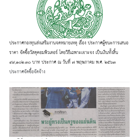
ประกาศกองทุนส่งเสริมงานจดหมายเหตุ เรื่อง ประกาศผู้ชนะการเสนอ
ราคา จัดซื้อวัสดุคอมพิวเตอร์ โดยวิธีเฉพาะเจาะจง เป็นเงินทั้งสิ้น
๔๙,๑๐๒.๓๐ บาท ประกาศ ณ วันที่ ๗ พฤษภาคม พ.ศ. ๒๕๖๓
ประกาศจัดซื้อจัดจ้าง