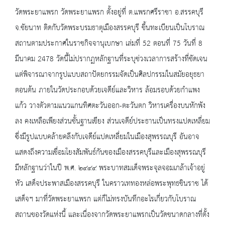
วัดพระยาแพรก วัดพระยาแพรก ตั้งอยู่ที่ ต.แพรกศรีราชา อ.สรรคบุรี
จ.ชัยนาท ติดกับวัดพระบรมธาตุเมืองสรรคบุรี ขึ้นทะเบียนเป็นโบราณ
สถานตามประกาศในราชกิจจานุเบกษา เล่มที่ 52 ตอนที่ 75 วันที่ 8
มีนาคม 2478 วัดนี้ไม่ปรากฏหลักฐานที่ระบุช่วงเวลาการสร้างที่ชัดเจน
แต่พิจารณาจากรูปแบบสถาปัตยกรรมจัดเป็นศิลปกรรมในสมัยอยุธยา
ตอนต้น ภายในวัดประกอบด้วยเจดีย์และวิหาร ล้อมรอบด้วยกำแพง
แก้ว วางตัวตามแนวแกนทิศตะวันออก-ตะวันตก วิหารเครื่องบนหักพัง
ลง คงเหลือเพียงส่วนชั้นฐานเขียง ส่วนเจดีย์ประธานเป็นทรงแปดเหลี่ยม
ซึ่งมีรูปแบบคล้ายคลึงกับเจดีย์แปดเหลี่ยมในเมืองสุพรรณบุรี อันอาจ
แสดงถึงความเชื่อมโยงสัมพันธ์กันของเมืองสรรคบุรีและเมืองสุพรรณบุรี
มีหลักฐานว่าในปี พ.ศ. ๒๔๔๔ พระบาทสมเด็จพระจุลจอมเกล้าเจ้าอยู่
หัว เสด็จประพาสเมืองสรรคบุรี ในคราวเททองหล่อพระพุทธชินราช ได้
เสด็จฯ มาที่วัดพระยาแพรก แต่ก็ไม่ทรงบันทึกอะไรเกี่ยวกับโบราณ
สถานของวัดแห่งนี้ และเนื่องจากวัดพระยาแพรกเป็นวัดขนาดกลางที่ตั้ง