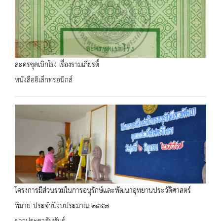
ละครชุดเบิกโรง เรื่องรามเกียรติ์
หนังสืออิเล็กทรอนิกส์
โครงการมีส่วนร่วมในการอนุรักษ์และพัฒนาอุทยานประวัติศาสตร์
พิมาย ประจำปีงบประมาณ ๒๕๕๗