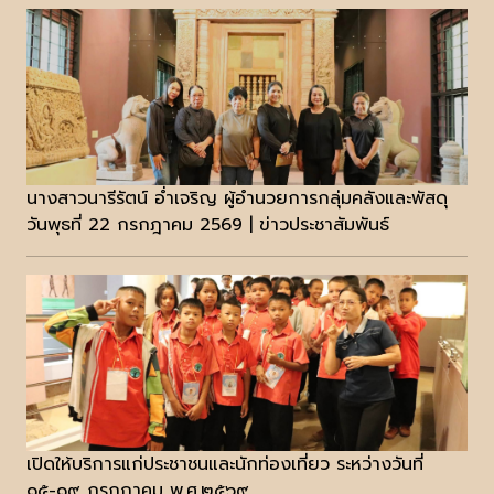
นางสาวนารีรัตน์ อ่ำเจริญ ผู้อำนวยการกลุ่มคลังและพัสดุ
วันพุธที่ 22 กรกฎาคม 2569 | ข่าวประชาสัมพันธ์
เปิดให้บริการแก่ประชาชนและนักท่องเที่ยว ระหว่างวันที่
๑๕-๑๙ กรกฎาคม พ.ศ.๒๕๖๙