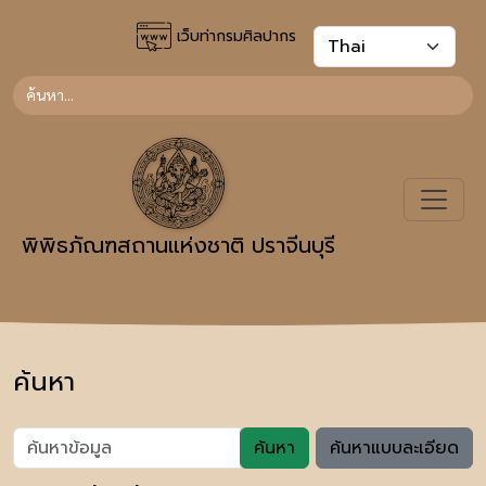
เว็บท่ากรมศิลปากร
พิพิธภัณฑสถานแห่งชาติ ปราจีนบุรี
ค้นหา
ค้นหา
ค้นหาแบบละเอียด