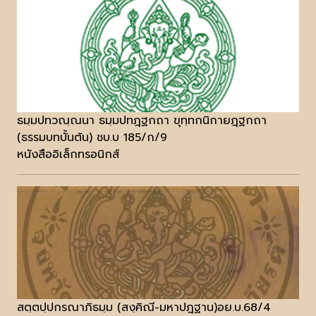
ธมฺมปทวณฺณนา ธมฺมปทฎฺฐกถา ขุทฺทกนิกายฎฺฐกถา
(ธรรมบทบั้นต้น) ชบ.บ 185/ก/9
หนังสืออิเล็กทรอนิกส์
สตฺตปฺปกรณาภิธมฺม (สงฺคิณี-มหาปฎฐาน)อย.บ.68/4