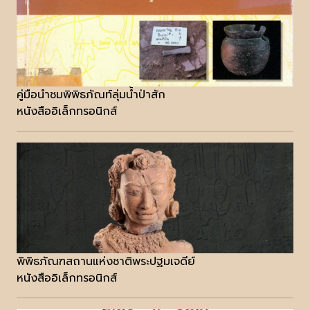
คู่มือนำชมพิพิธภัณท์ลุ่มน้ำป่าสัก
หนังสืออิเล็กทรอนิกส์
พิพิธภัณฑสถานแห่งชาติพระปฐมเจดีย์
หนังสืออิเล็กทรอนิกส์