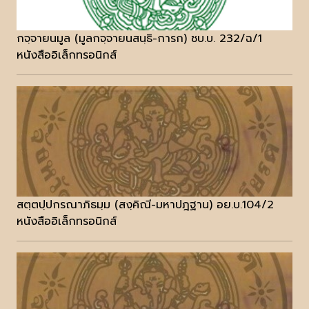
กจฺจายนมูล (มูลกจฺจายนสนฺธิ-การก) ชบ.บ. 232/ฉ/1
หนังสืออิเล็กทรอนิกส์
สตฺตปฺปกรณาภิธมฺม (สงฺคิณี-มหาปฎฐาน) อย.บ.104/2
หนังสืออิเล็กทรอนิกส์