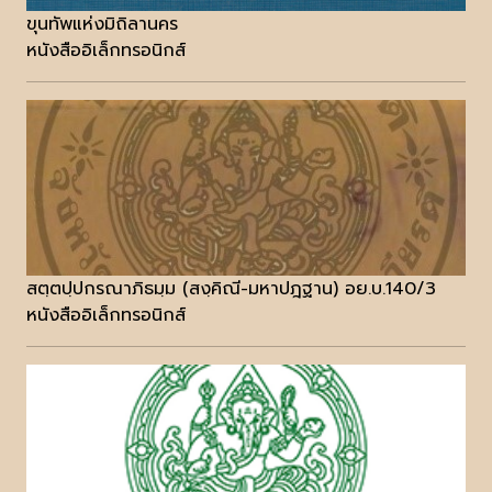
ขุนทัพแห่งมิถิลานคร
หนังสืออิเล็กทรอนิกส์
สตฺตปฺปกรณาภิธมฺม (สงฺคิณี-มหาปฎฐาน) อย.บ.140/3
หนังสืออิเล็กทรอนิกส์