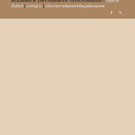
สงวนลิขสิทธิ์ © 2563 กรมศิลปากร. กระทรวงวัฒนธรรม -
นโยบาย
เว็บไซต์
|
มาตรฐาน
|
นโยบายการคุ้มครองข้อมูลส่วนบุคคล