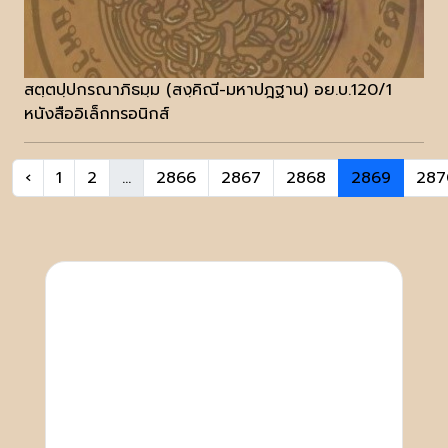
สตฺตปฺปกรณาภิธมฺม (สงฺคิณี-มหาปฎฐาน) อย.บ.120/1
หนังสืออิเล็กทรอนิกส์
‹
1
2
...
2866
2867
2868
2869
287