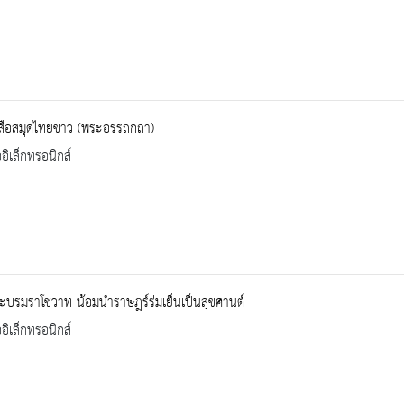
งสือสมุดไทยขาว (พระอรรถกถา)
ออิเล็กทรอนิกส์
ะบรมราโชวาท น้อมนำราษฎร์ร่มเย็นเป็นสุขศานต์
ออิเล็กทรอนิกส์