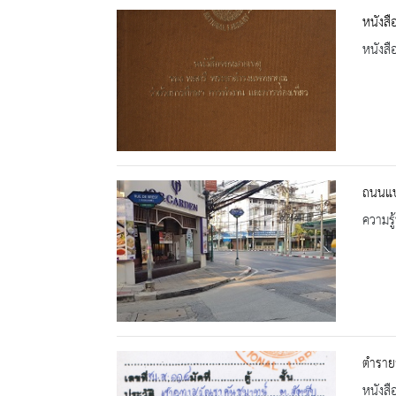
หนังส
หนังสื
ถนนแบร
ความรู้
ตำราย
หนังสื