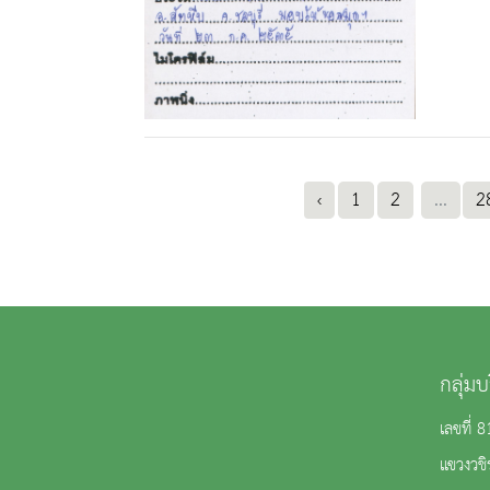
‹
1
2
...
2
กลุ่ม
เลขที่ 
แขวงวช