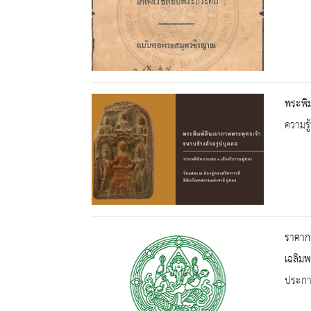
พระพิม
ความรู้
ราคากล
เฉลิมพ
ประกาศ