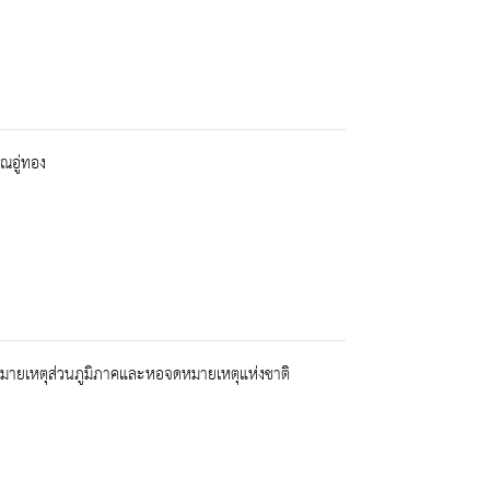
ณอู่ทอง
จดหมายเหตุส่วนภูมิภาคและหอจดหมายเหตุแห่งชาติ