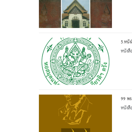
5.หนั
หนังสื
99 พร
หนังสื