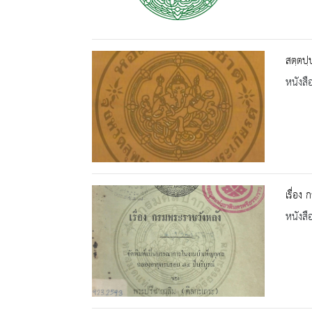
สตฺตปฺ
หนังสื
เรื่อง
หนังสื