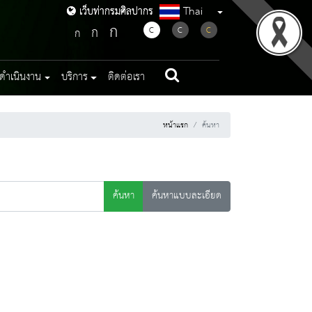
Thai
เว็บท่ากรมศิลปากร
เว็บท่ากรมศิลปากร
ก
ก
C
C
C
ก
ดำเนินงาน
บริการ
ติดต่อเรา
หน้าแรก
ค้นหา
ค้นหา
ค้นหาแบบละเอียด