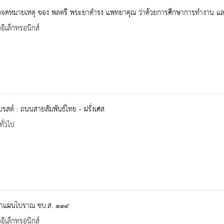
ือจดหมายเหตุ ของ พลตรี พระยาดำรง แพทยาคุณ ว่าด้วยการศึกษาการทำงาน และ
ออิเล็กทรอนิกส์
สต์ : ถนนสายสัมพันธ์ไทย - ฝรั่งเศส
ทั่วไป
าแผนโบราณ ชบ.ส. ๑๑๔
ออิเล็กทรอนิกส์