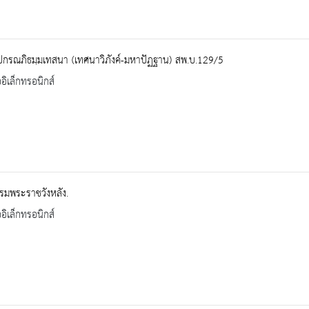
ปกรณภิธมฺมเทสนา (เทศนาวิภังค์-มหาปัฏฐาน) สพ.บ.129/5
ออิเล็กทรอนิกส์
 กรมพระราชวังหลัง.
ออิเล็กทรอนิกส์