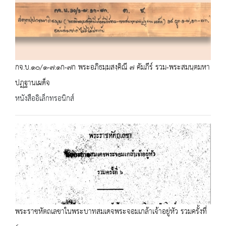
กจ.บ.๑๐/๑-๗:๑ก-๗ก พระอภิธมฺมสงฺคิณี ๗ คัมภีร์ รวม-พระสมนฺตมหา
ปฏฺฐานเผด็จ
หนังสืออิเล็กทรอนิกส์
พระราชหัตถเลขาในพระบาทสมเดจพระจอมเกล้าเจ้าอยู่หัว รวมครั้งที่