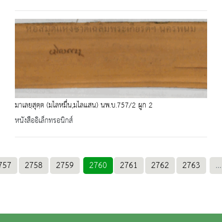
มาเลยฺสุตฺต (มไลหมื่น,มไลแสน) นพ.บ.757/2 ผูก 2
หนังสืออิเล็กทรอนิกส์
757
2758
2759
2760
2761
2762
2763
...