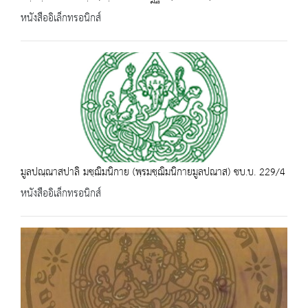
หนังสืออิเล็กทรอนิกส์
มูลปณฺณาสปาลิ มชฺฌิมนิกาย (พฺรมชฺฌิมนิกายมูลปณาส) ชบ.บ. 229/4
หนังสืออิเล็กทรอนิกส์