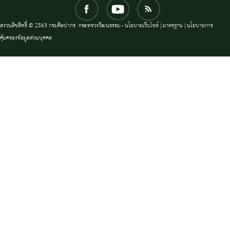
สงวนลิขสิทธิ์ © 2563 กรมศิลปากร. กระทรวงวัฒนธรรม -
นโยบายเว็บไซต์
|
มาตรฐาน
|
นโยบายการ
คุ้มครองข้อมูลส่วนบุคคล