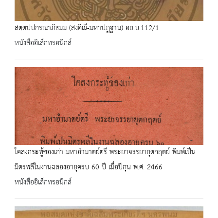
สตฺตปฺปกรณาภิธมฺม (สงฺคิณี-มหาปฎฐาน) อย.บ.112/1
หนังสืออิเล็กทรอนิกส์
โคลงกระทู้ของเก่า มหาอำมาตย์ตรี พระยาจรรยายุตกฤตย์ พิมพ์เป็น
มิตรพลีในงานฉลองอายุครบ 60 ปี เมื่อปีกุน พ.ศ. 2466
หนังสืออิเล็กทรอนิกส์