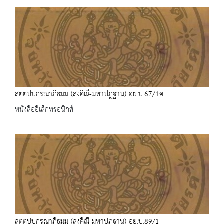
สตฺตปฺปกรณาภิธมฺม (สงฺคิณี-มหาปฎฐาน) อย.บ.67/1ค
หนังสืออิเล็กทรอนิกส์
สตฺตปฺปกรณาภิธมฺม (สงฺคิณี-มหาปฎฐาน) อย.บ.89/1