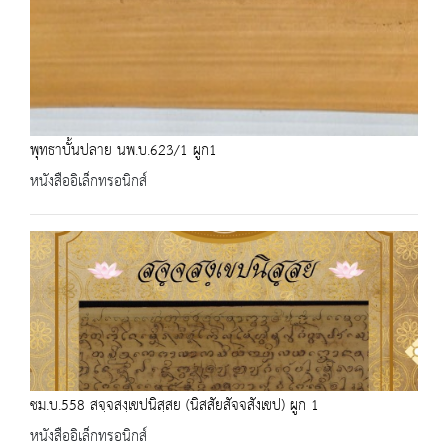
พุทธาบั้นปลาย นพ.บ.623/1 ผูก1
หนังสืออิเล็กทรอนิกส์
ชม.บ.558 สจฺจสงฺเขปนิสฺสย (นิสสัยสัจจสังเขป) ผูก 1
หนังสืออิเล็กทรอนิกส์