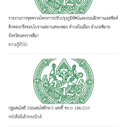
รายงานการขุดตรวจโครงการปรับปรุงภูมิทัศน์และถนนผิวทางแอสฟัลท์
ติกคอนกรีตรอบโบราณสถานสระเพลง ตำบลในเมือง อำเภอพิมาย
จังหวัดนครราชสีมา
ความรู้ทั่วไป
ปฐมสมฺโพธิ (ปถมสมฺโพธิกถา) เลขที่ ชบ.บ 186/21ก
หนังสืออิเล็กทรอนิกส์