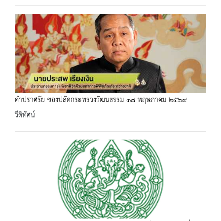
คำปราศรัย ของปลัดกระทรวงวัฒนธรรม ๑๘ พฤษภาคม ๒๕๖๙
วีดิทัศน์