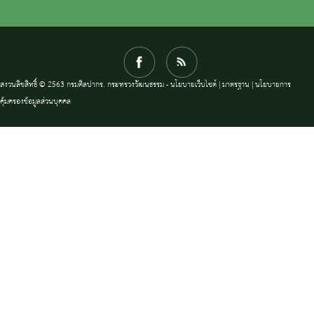
สงวนลิขสิทธิ์ © 2563 กรมศิลปากร. กระทรวงวัฒนธรรม -
นโยบายเว็บไซต์
|
มาตรฐาน
|
นโยบายการ
คุ้มครองข้อมูลส่วนบุคคล