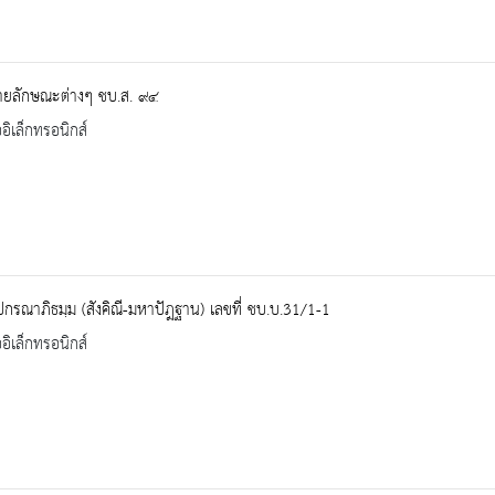
ยลักษณะต่างๆ ชบ.ส. ๙๔
ออิเล็กทรอนิกส์
ปกรณาภิธมฺม (สังคิณี-มหาปัฎฐาน) เลขที่ ชบ.บ.31/1-1
ออิเล็กทรอนิกส์