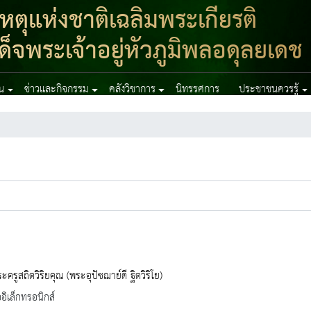
ุแห่งชาติเฉลิมพระเกียรติ
จพระเจ้าอยู่หัวภูมิพลอดุลยเดช
าน
ข่าวและกิจกรรม
คลังวิชาการ
นิทรรศการ
ประชาชนควรรู้
ะครูสถิตวิริยคุณ (พระอุปัชฌาย์ดี ฐิตวิริโย)
ออิเล็กทรอนิกส์