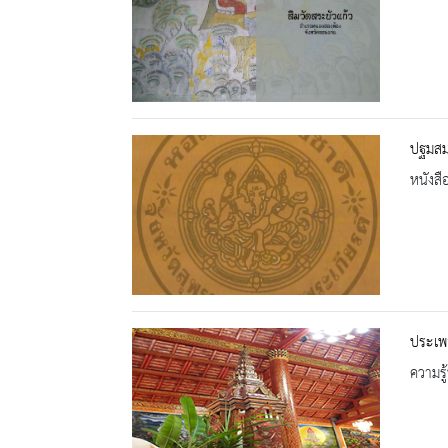
ปฐมสม
หนังสื
ประเพณ
ความรู้