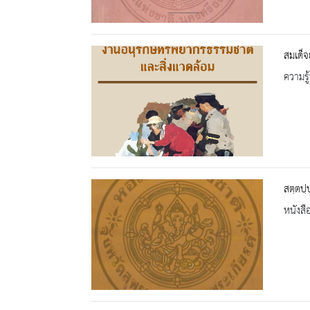
สมเด็จ
ความรู้
สตฺตปฺ
หนังสื