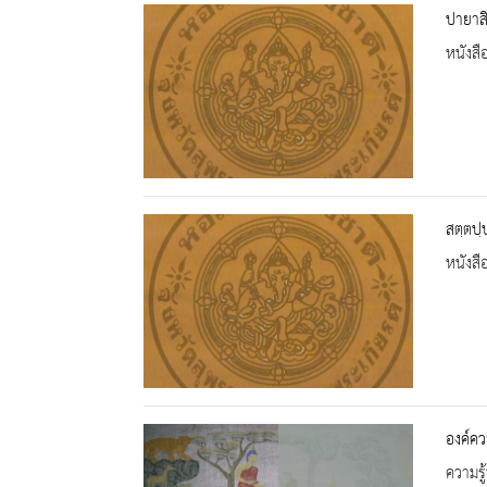
ปายาสิ
หนังสื
สตฺตปฺ
หนังสื
องค์คว
ความรู้