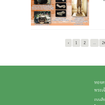
‹
1
2
...
2
หอจดห
พระเจ
ถนนเลี