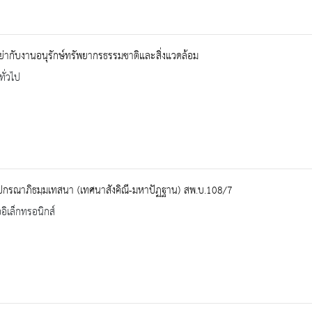
ย่ากับงานอนุรักษ์ทรัพยากรธรรมชาติและสิ่งแวดล้อม
ทั่วไป
ปกรณาภิธมฺมเทสนา (เทศนาสังคิณี-มหาปัฏฐาน) สพ.บ.108/7
ออิเล็กทรอนิกส์