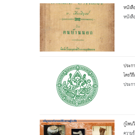
หนังสือ
หนังสื
ประกาศ
โดยวิธ
ประกาศ
กู่โพนว
ความรู้