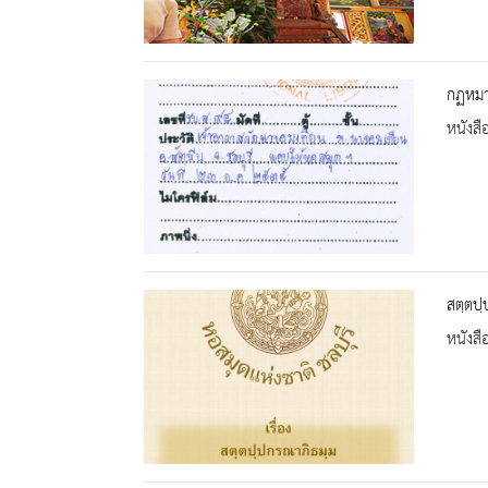
กฏหมา
หนังสื
สตฺตปฺ
หนังสื