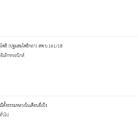
ฺโพธิ (ปฐมสมโพธิกถา) สพ.บ.161/18
ออิเล็กทรอนิกส์
ีตั้งธรรมหลวงในเดือนยี่เป็ง
ทั่วไป