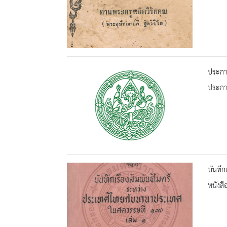
ประกา
ประกาศ
บันทึก
หนังสื