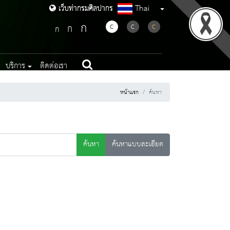
Thai
เว็บท่ากรมศิลปากร
เว็บท่ากรมศิลปากร
ก
ก
C
C
C
ก
บริการ
ติดต่อเรา
หน้าแรก
ค้นหา
ค้นหา
ค้นหาแบบละเอียด