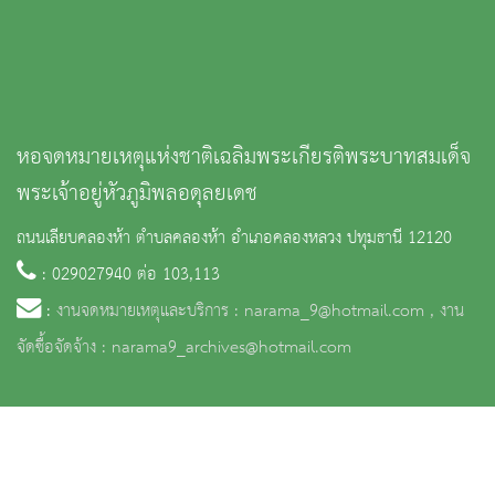
หอจดหมายเหตุแห่งชาติเฉลิมพระเกียรติพระบาทสมเด็จ
พระเจ้าอยู่หัวภูมิพลอดุลยเดช
ถนนเลียบคลองห้า ตำบลคลองห้า อำเภอคลองหลวง ปทุมธานี 12120
: 029027940 ต่อ 103,113
:
งานจดหมายเหตุและบริการ : narama_9@hotmail.com , งาน
จัดซื้อจัดจ้าง : narama9_archives@hotmail.com
จำนวนผู้เข้าชม 89,021 คน