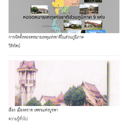
การจัดตั้งหอจดหมายเหตุแห่งชาติในส่วนภูมิภาค
วีดิทัศน์
เรื่อง เมืองตราด เพชรแห่งบูรพา
ความรู้ทั่วไป