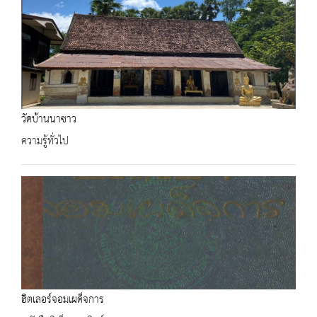
วัดบ้านนาซาว
ความรู้ทั่วไป
ฮิตเลอร์จอมเผด็จการ