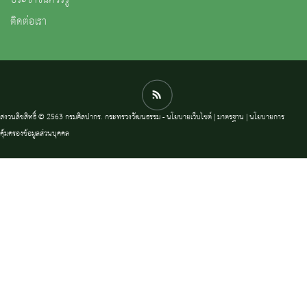
ประชาชนควรรู้
ติดต่อเรา
สงวนลิขสิทธิ์ © 2563 กรมศิลปากร. กระทรวงวัฒนธรรม -
นโยบายเว็บไซต์
|
มาตรฐาน
|
นโยบายการ
คุ้มครองข้อมูลส่วนบุคคล