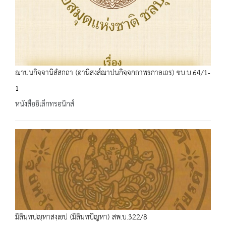
ฌาปนกิจฺจานิสํสกถา (อานิสงส์ฌาปนกิจฺจกถาพรกาลเถร) ชบ.บ.64/1-
1
หนังสืออิเล็กทรอนิกส์
มิลินฺทปญฺหาสงฺเขป (มิลินทปัญหา) สพ.บ.322/8