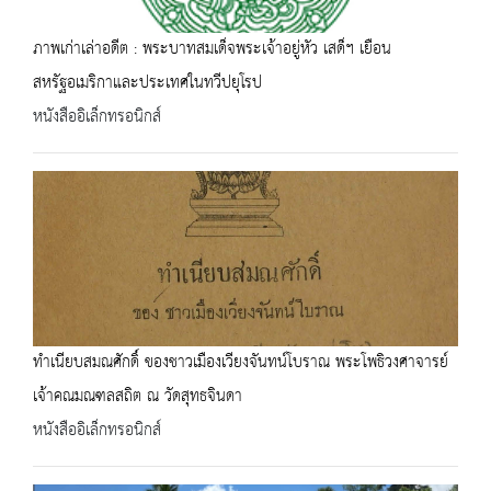
ภาพเก่าเล่าอดีต : พระบาทสมเด็จพระเจ้าอยู่หัว เสด็ฯ เยือน
สหรัฐอเมริกาและประเทศในทวีปยุโรป
หนังสืออิเล็กทรอนิกส์
ทำเนียบสมณศักดิ์ ของชาวเมืองเวียงจันทน์โบราณ พระโพธิวงศาจารย์
เจ้าคณมณฑลสถิต ณ วัดสุทธจินดา
หนังสืออิเล็กทรอนิกส์