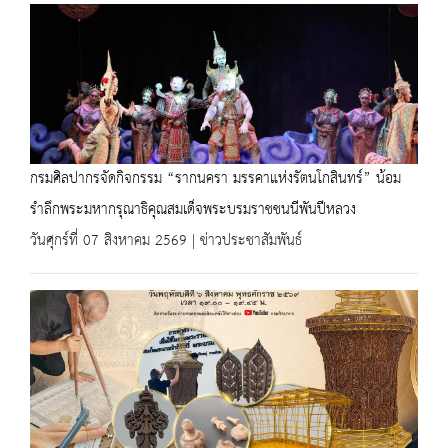
กรมศิลปากรจัดกิจกรรม “รากนครา มรรคาแห่งรัตนโกสินทร์” น้อม
รำลึกพระมหากรุณาธิคุณสมเด็จพระบรมราชชนนีพันปีหลวง
วันศุกร์ที่ 07 สิงหาคม 2569 | ข่าวประชาสัมพันธ์