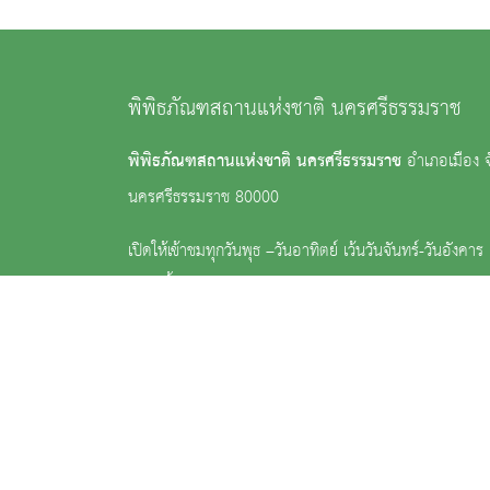
พิพิธภัณฑสถานแห่งชาติ นครศรีธรรมราช
พิพิธภัณฑสถานแห่งชาติ นครศรีธรรมราช
อำเภอเมือง จ
นครศรีธรรมราช 80000
เปิดให้เข้าชมทุกวันพุธ –วันอาทิตย์ เว้นวันจันทร์-วันอังคา
ฤกษ์ ตั้งแต่เวลา 09.00–16.00 น.
ค่าเข้าชมคนไทย 30 บาท ชาวต่างประเทศ 150 บาท
: 0 7534 1075, 0 7534 0419, 0 7535 6229
:
nm_nakonsrithammaraj@finearts.go.th