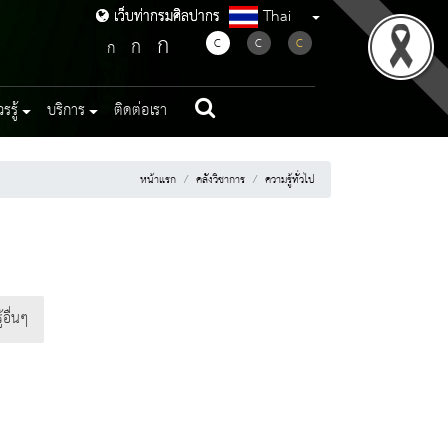
Thai
เว็บท่ากรมศิลปากร
เว็บท่ากรมศิลปากร
ก
ก
C
C
C
ก
รู้
บริการ
ติดต่อเรา
หน้าแรก
คลังวิชาการ
ความรู้ทั่วไป
้อื่นๆ