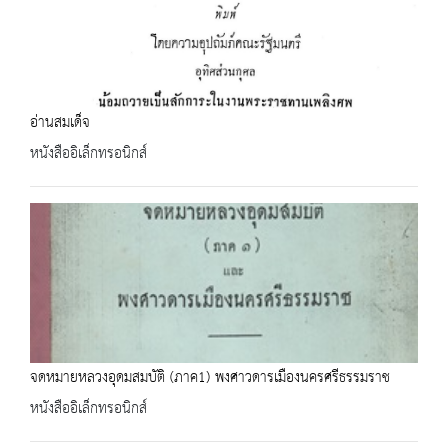
อ่านสมเด็จ
หนังสืออิเล็กทรอนิกส์
จดหมายหลวงอุดมสมบัติ (ภาค1) พงศาวดารเมืองนครศรีธรรมราช
หนังสืออิเล็กทรอนิกส์