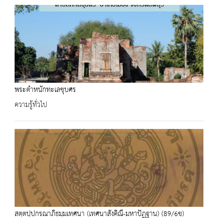
พระตำหนักทะเลชุบศร
ความรู้ทั่วไป
สตฺตปฺปกรณาภิธมฺมเทศนา (เทศนาสังคิณี-มหาปัฏฐาน) (89/6ข)