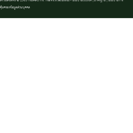
สงวนลิขสิทธิ์ © 2563 กรมศิลปากร. กระทรวงวัฒนธรรม -
นโยบายเว็บไซต์
|
มาตรฐาน
|
นโยบายการ
คุ้มครองข้อมูลส่วนบุคคล