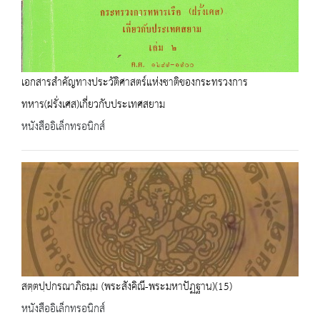
เอกสารสำคัญทางประวัติศาสตร์แห่งชาติของกระทรวงการ
ทหาร(ฝรั่งเศส)เกี่ยวกับประเทศสยาม
หนังสืออิเล็กทรอนิกส์
สตฺตปฺปกรณาภิธมฺม (พระสังคิณี-พระมหาปัฏฐาน)(15)
หนังสืออิเล็กทรอนิกส์