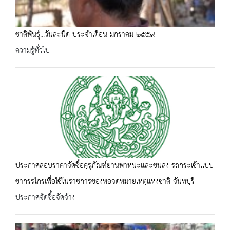
ชาติพันธุ์...วันละนิด ประจำเดือน มกราคม ๒๕๕๙
ความรู้ทั่วไป
ประกาศสอบราคาจัดซื้อคุรุภัณฑ์ยานพาหนะเเละขนส่ง รถกระเช้าเเบบ
ขากรรไกรเพื่อใช้ในราชการของหอจดหมายเหตุเเห่งชาติ จันทบุรี
ประกาศจัดซื้อจัดจ้าง