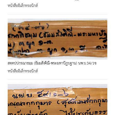
หนังสืออิเล็กทรอนิกส์
สตฺตปปกฺรณาธมฺม (ธัมมสังคิณี-พระมหาปัฏบฐาน) นพ.บ.34/1ข
หนังสืออิเล็กทรอนิกส์