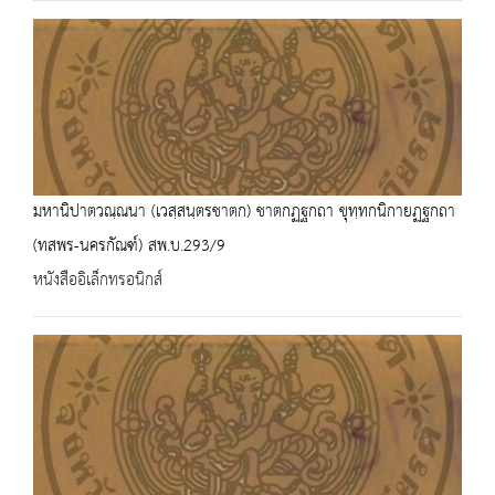
มหานิปาตวณฺณนา (เวสฺสนฺตรชาตก) ชาตกฏฐกถา ขุทฺทกนิกายฏฐกถา
(ทสพร-นครกัณฑ์) สพ.บ.293/9
หนังสืออิเล็กทรอนิกส์