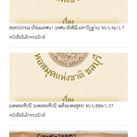
สตฺตปฺปกรณาภิธมฺมเทศนา (เทศนาสังคิณี-มหาปัฎฐาน) ชบ.บ.46/1-7
หนังสืออิเล็กทรอนิกส์
มงฺคลตฺถทีปนี (มงฺคลตฺถทีปนี เผด็จมงคลสูตร) ชบ.บ.88ค/1-37
หนังสืออิเล็กทรอนิกส์