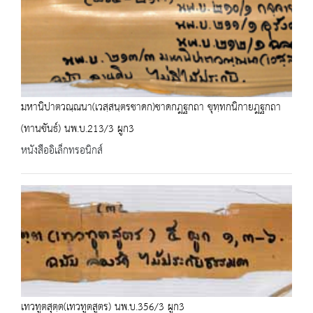
มหานิปาตวณฺณนา(เวสฺสนฺตรชาดก)ชาดกฎฐกถา ขุทฺทกนิกายฎฐกถา
(ทานขันธ์) นพ.บ.213/3 ผูก3
หนังสืออิเล็กทรอนิกส์
เทวทูตสุตฺต(เทวทูตสูตร) นพ.บ.356/3 ผูก3