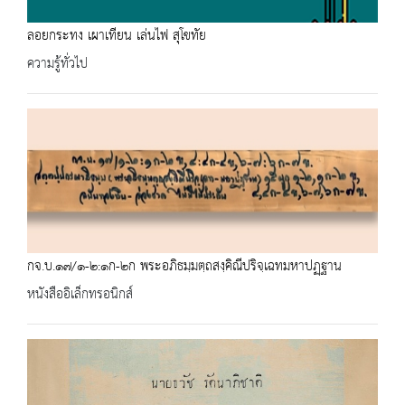
ลอยกระทง เผาเทียน เล่นไฟ สุโขทัย
ความรู้ทั่วไป
กจ.บ.๑๗/๑-๒:๑ก-๒ก พระอภิธมฺมตฺถสงฺคิณีปริจฺเฉทมหาปฏฺฐาน
หนังสืออิเล็กทรอนิกส์