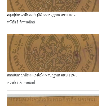
สตฺตปฺปกรณาภิธมฺม (สงฺคิณี-มหาปฎฐาน) อย.บ.101/6
หนังสืออิเล็กทรอนิกส์
สตฺตปฺปกรณาภิธมฺม (สงฺคิณี-มหาปฎฐาน) อย.บ.119/5
หนังสืออิเล็กทรอนิกส์