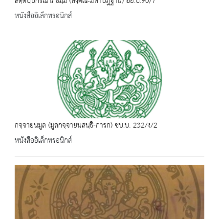
สตฺตปฺปกรณาภิธมฺม (สงฺคิณี-มหาปฎฐาน) อย.บ.90/7
หนังสืออิเล็กทรอนิกส์
กจฺจายนมูล (มูลกจฺจายนสนฺธิ-การก) ชบ.บ. 232/ง/2
หนังสืออิเล็กทรอนิกส์