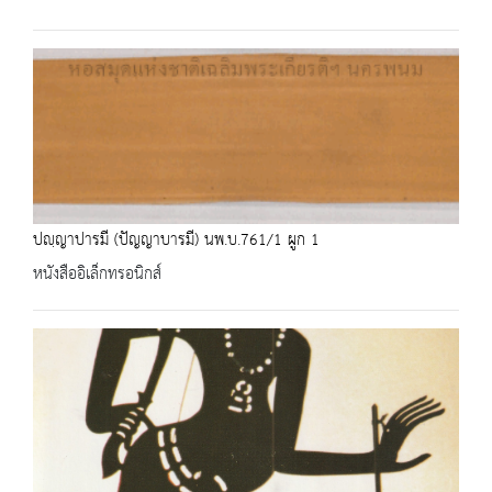
ปญฺญาปารมี (ปัญญาบารมี) นพ.บ.761/1 ผูก 1
หนังสืออิเล็กทรอนิกส์