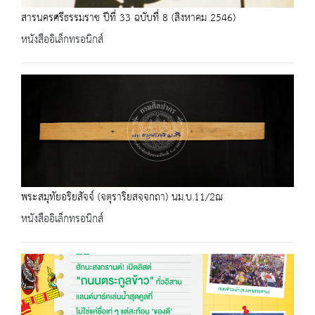
สารนครศรีธรรมราช ปีที่ 33 ฉบับที่ 8 (สิงหาคม 2546)
หนังสืออิเล็กทรอนิกส์
พระสมุทัยอริยสัจจ์ (จตุราริยสจฺจกถา) นม.บ.11/2ฌ
หนังสืออิเล็กทรอนิกส์