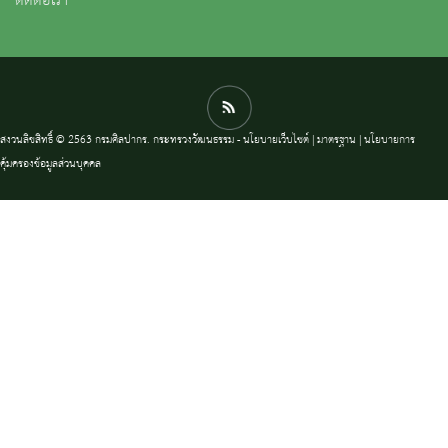
ติดต่อเรา
สงวนลิขสิทธิ์ © 2563 กรมศิลปากร. กระทรวงวัฒนธรรม -
นโยบายเว็บไซต์
|
มาตรฐาน
|
นโยบายการ
คุ้มครองข้อมูลส่วนบุคคล