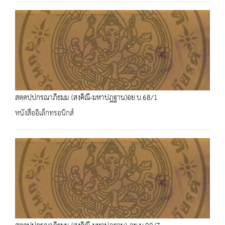
สตฺตปฺปกรณาภิธมฺม (สงฺคิณี-มหาปฎฐาน)อย.บ.68/1
หนังสืออิเล็กทรอนิกส์