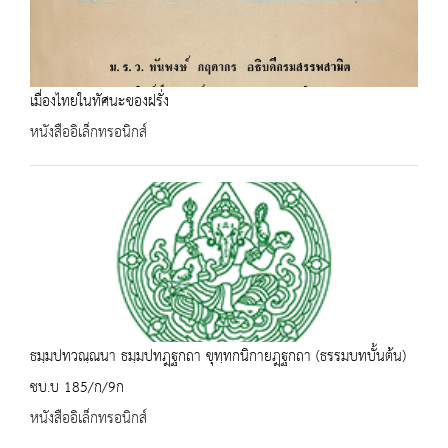
เมื่องไทยในทัศนะของฝรั่ง
หนังสืออิเล็กทรอนิกส์
ธมฺมปทวณฺณนา ธมฺมปทฎฺฐกถา ขุทฺทกนิกายฎฺฐกถา (ธรรมบทบั้นต้น)
ชบ.บ 185/ก/9ก
หนังสืออิเล็กทรอนิกส์