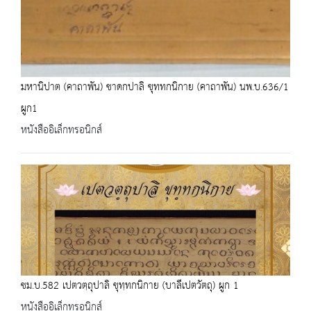
มหานิปาต (คาถาพัน) ชาดกปาลิ ขุททกนิกาย (คาถาพัน) นพ.บ.636/1
ผูก1
หนังสืออิเล็กทรอนิกส์
ชม.บ.582 เปตวตฺถุปาลิ ขุทฺทกนิกาย (บาลีเปตวัตถุ) ผูก 1
หนังสืออิเล็กทรอนิกส์