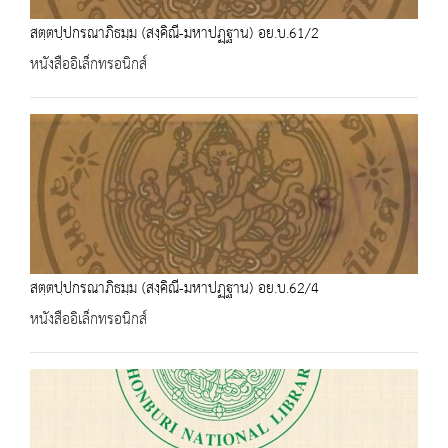
สตฺตปฺปกรณาภิธมฺม (สงฺคิณี-มหาปฏฺฐาน) อย.บ.61/2
หนังสืออิเล็กทรอนิกส์
สตฺตปฺปกรณาภิธมฺม (สงฺคิณี-มหาปฏฺฐาน) อย.บ.62/4
หนังสืออิเล็กทรอนิกส์