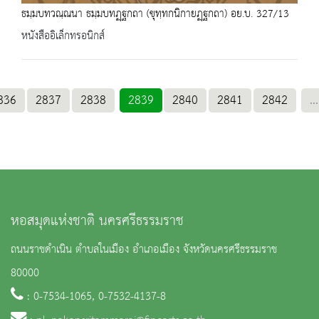
ธมฺมบทวณฺณนา ธมฺมบทฏฺฐกถา (ขุทฺทกนิกายฏฺฐกถา) อย.บ. 327/13
หนังสืออิเล็กทรอนิกส์
836
2837
2838
2839
2840
2841
2842
...
หอสมุดแห่งชาติ นครศรีธรรมราช
ถนนราชดำเนิน ตำบลในเมือง อำเภอเมือง จังหวัดนครศรีธรรมราช
80000
: 0-7534-1065, 0-7532-4137-8