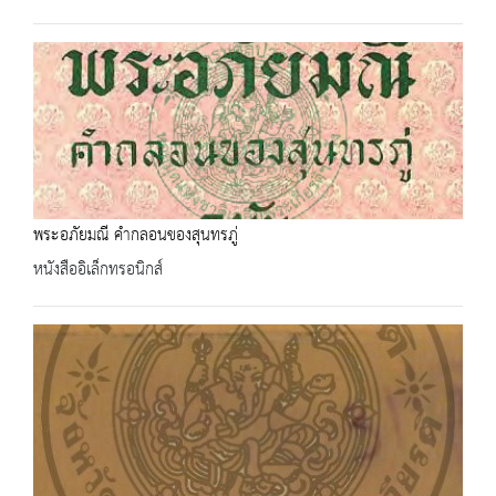
พระอภัยมณี คำกลอนของสุนทรภู่
หนังสืออิเล็กทรอนิกส์