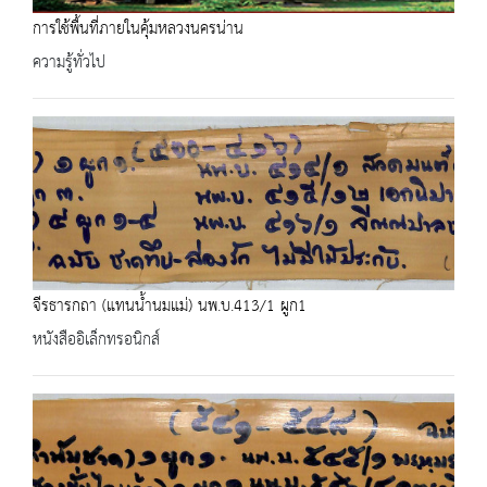
การใช้พื้นที่ภายในคุ้มหลวงนครน่าน
ความรู้ทั่วไป
จีรธารกถา (แทนน้ำนมแม่) นพ.บ.413/1 ผูก1
หนังสืออิเล็กทรอนิกส์