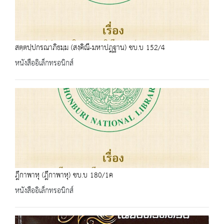
สตฺตปฺปกรณาภิธมฺม (สงฺคิณี-มหาปฎฺฐาน) ชบ.บ 152/4
หนังสืออิเล็กทรอนิกส์
ฎีกาพาหุ (ฎีกาพาหุ) ชบ.บ 180/1ค
หนังสืออิเล็กทรอนิกส์