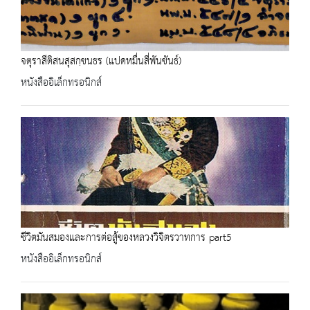
จตุราสีติสนสุสกฺขนธร (แปดหมื่นสี่พันขันธ์)
หนังสืออิเล็กทรอนิกส์
ชีวิตมันสมองและการต่อสู้ของหลวงวิจิตรวาทการ part5
หนังสืออิเล็กทรอนิกส์