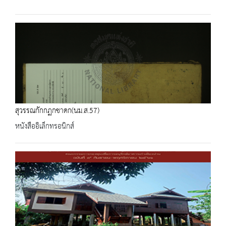
สุวรรณกักกฏกชาดก(นม.ส.57)
หนังสืออิเล็กทรอนิกส์