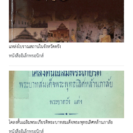
แหล่งโบราณสถานในจังหวัดตรัง
หนังสืออิเล็กทรอนิกส์
โคลงดั้นเฉลิมพระเกียรติพระบาทสมเด็จพระพุทธเลิศหล้านภาลัย
หนังสืออิเล็กทรอนิกส์