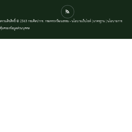
สงวนลิขสิทธิ์ © 2563 กรมศิลปากร. กระทรวงวัฒนธรรม -
นโยบายเว็บไซต์
|
มาตรฐาน
|
นโยบายการ
คุ้มครองข้อมูลส่วนบุคคล