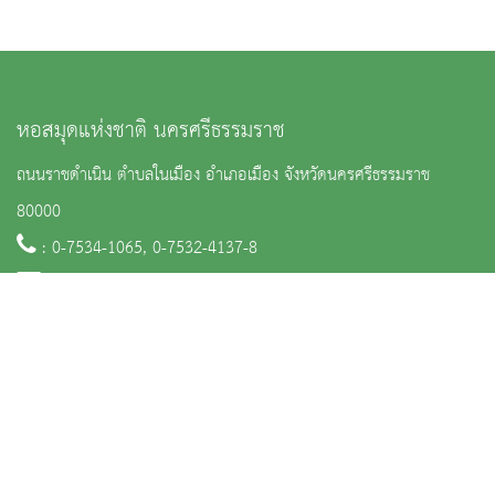
หอสมุดแห่งชาติ นครศรีธรรมราช
ถนนราชดำเนิน ตำบลในเมือง อำเภอเมือง จังหวัดนครศรีธรรมราช
80000
: 0-7534-1065, 0-7532-4137-8
:
nl_nakonsritammaraj@finearts.go.th
หน้าหลัก
ข่าวและกิจกรรม
นิทรรศการ