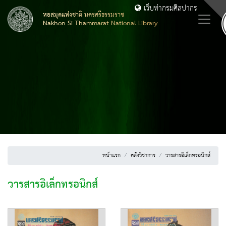
เว็บท่ากรมศิลปากร
หอสมุดแห่งชาติ นครศรีธรรมราช
Nakhon Si Thammarat National Library
หน้าแรก
คลังวิชาการ
วารสารอิเล็กทรอนิกส์
วารสารอิเล็กทรอนิกส์