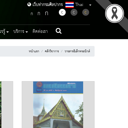
Thai
เว็บท่ากรมศิลปากร
เว็บท่ากรมศิลปากร
ก
ก
C
C
C
ก
รู้
บริการ
ติดต่อเรา
หน้าแรก
คลังวิชาการ
วารสารอิเล็กทรอนิกส์