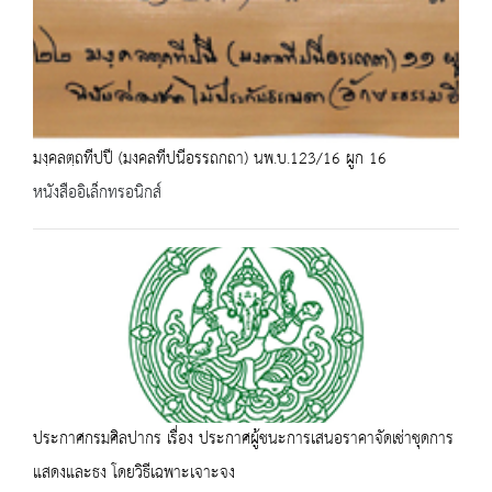
มงฺคลตฺถทีปปี (มงคลทีปนีอรรถกถา) นพ.บ.123/16 ผูก 16
หนังสืออิเล็กทรอนิกส์
ประกาศกรมศิลปากร เรื่อง ประกาศผู้ชนะการเสนอราคาจัดเช่าชุดการ
แสดงและธง โดยวิธีเฉพาะเจาะจง