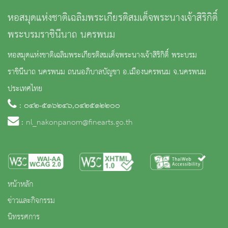
หอสมุดแห่งชาติเฉลิมพระเกียรติสมเด็จพระนางเจ้าสิริกิติ์
พระบรมราชินีนาถ นครพนม
หอสมุดแห่งชาติเฉลิมพระเกียรติสมเด็จพระนางเจ้าสิริกิติ์ พระบรม
ราชินีนาถ นครพนม ถนนอภิบาลบัญชา อ.เมืองนครพนม จ.นครพนม
ประเทศไทย
: ๐๔๒-๕๑๖๒๔๖,๐๔๒๕๑๒๒๐๐
:
nl_nakonpanom@finearts.go.th
หน้าหลัก
ข่าวและกิจกรรม
นิทรรศการ