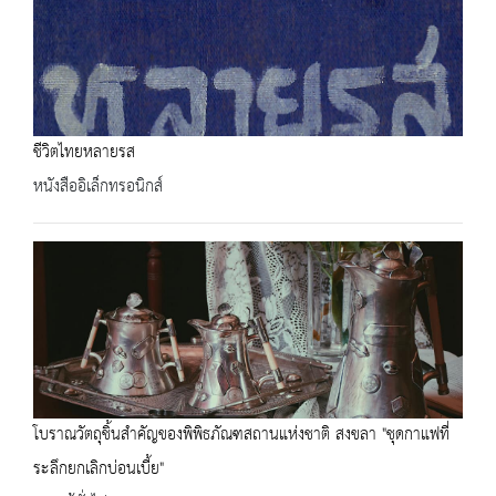
ชีวิตไทยหลายรส
หนังสืออิเล็กทรอนิกส์
โบราณวัตถุชิ้นสำคัญของพิพิธภัณฑสถานแห่งชาติ สงขลา "ชุดกาแฟที่
ระลึกยกเลิกบ่อนเบี้ย"