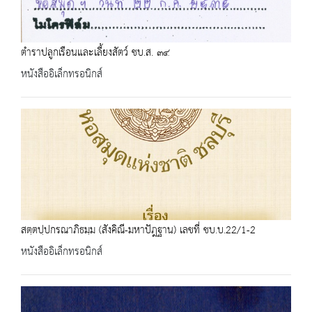
ตำราปลูกเรือนและเลี้ยงสัตว์ ชบ.ส. ๓๔
หนังสืออิเล็กทรอนิกส์
สตฺตปฺปกรณาภิธมฺม (สังคิณี-มหาปัฎฐาน) เลขที่ ชบ.บ.22/1-2
หนังสืออิเล็กทรอนิกส์