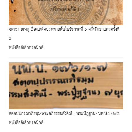
จดหมายเหตุ เรื่องเสด็จประพาสต้นในรัชกาลที่ 5 ครั้งที่แรกและครั้งที่
2
หนังสืออิเล็กทรอนิกส์
สตฺตปฺปกรณาภิธมฺม(พระอภิธรรมสังคิณี - พระปัฎฐาน) นพ.บ.176/2
หนังสืออิเล็กทรอนิกส์