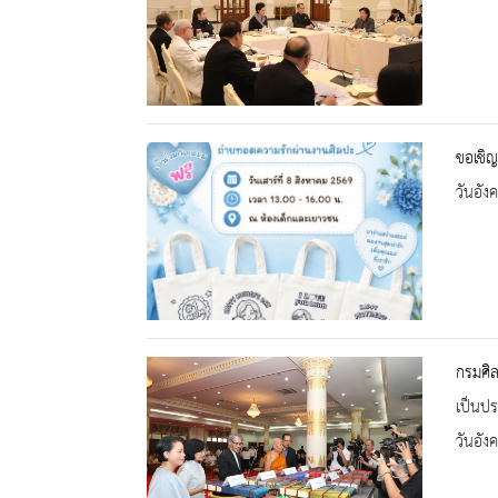
ขอเชิญ
วันอัง
กรมศิ
เป็นปร
วันอัง