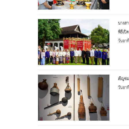
นางสาว
พิธีเป
วันอาท
เชิญชม
วันอาท