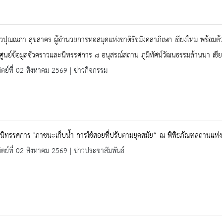
ปุณณภา สุขสาคร ผู้อำนวยการหอสมุดแห่งชาติรัชมังคลาภิเษก เชียงใหม่ พร้อม
ิดศูนย์ข้อมูลชั่วคราวและนิทรรศการ ๘ อนุสรณ์สถาน ภูมิทัศน์วัฒนธรรมล้านนา เชีย
ิตย์ที่ 02 สิงหาคม 2569 | ข่าวกิจกรรม
นิทรรศการ "ภาชนะเก็บน้ำ การใช้สอยที่ปรับตามยุคสมัย“ ณ พิพิธภัณฑสถานแห่ง
ิตย์ที่ 02 สิงหาคม 2569 | ข่าวประชาสัมพันธ์