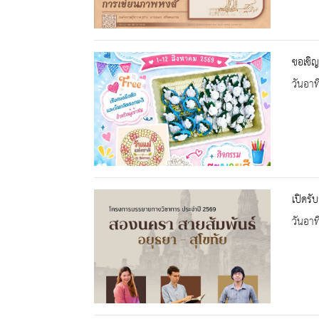
ขอเชิญ
วันอาท
เปิดรั
วันอาท