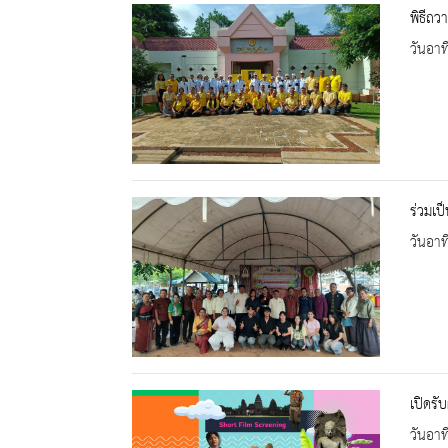
พิธีถว
วันอาท
ร่วมเป็
วันอาท
เปิดร
วันอาท