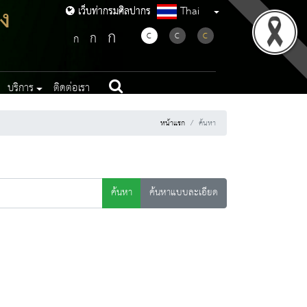
ง
Thai
เว็บท่ากรมศิลปากร
เว็บท่ากรมศิลปากร
ก
ก
C
C
C
ก
บริการ
ติดต่อเรา
หน้าแรก
ค้นหา
ค้นหา
ค้นหาแบบละเอียด