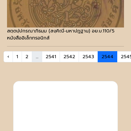
สตฺตปฺปกรณาภิธมฺม (สงฺคิณี-มหาปฎฐาน) อย.บ.110/5
หนังสืออิเล็กทรอนิกส์
‹
1
2
...
2541
2542
2543
2544
254