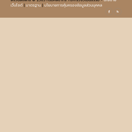
สงวนลิขสิทธิ์ © 2563 กรมศิลปากร. กระทรวงวัฒนธรรม -
นโยบาย
เว็บไซต์
|
มาตรฐาน
|
นโยบายการคุ้มครองข้อมูลส่วนบุคคล