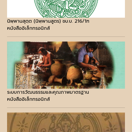
นิพฺพานสุตฺต (นิพฺพานสูตร) ชบ.บ. 216/1ฑ
หนังสืออิเล็กทรอนิกส์
ระบบการวัฒนธรรมและคุณภาพมาตรฐาน
หนังสืออิเล็กทรอนิกส์