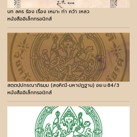
บท ลคร ร้อง เรื่อง เหมาะ ท่า คว้า เหลว
หนังสืออิเล็กทรอนิกส์
สตฺตปฺปกรณาภิธมฺม (สงฺคิณี-มหาปฎฐาน) อย.บ.84/3
หนังสืออิเล็กทรอนิกส์