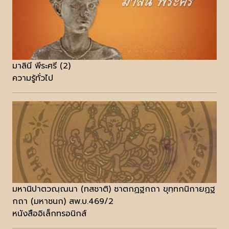
มาลินี พีระศรี (2)
ความรู้ทั่วไป
มหานิปาตวณฺณนา (ทสชาติ) ชาตกฏฐกถา ขุทฺทกนิกายฏฐ
กถา (มหาชนก) สพ.บ.469/2
หนังสืออิเล็กทรอนิกส์