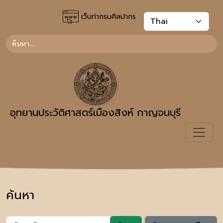
เว็บท่ากรมศิลปากร
อุทยานประวัติศาสตร์เมืองสิงห์ กาญจนบุรี
ค้นหา